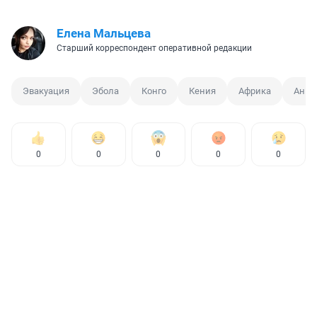
Елена Мальцева
Старший корреспондент оперативной редакции
Эвакуация
Эбола
Конго
Кения
Африка
Анна
0
0
0
0
0