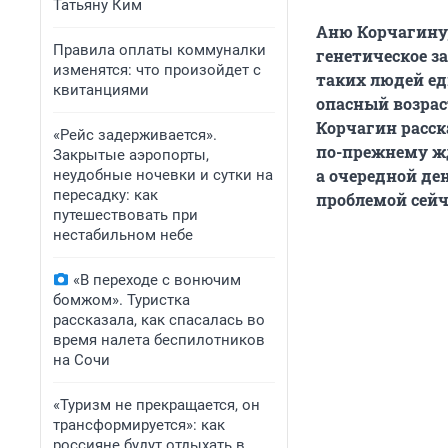
Татьяну Ким
Аню Корчагину, 
Правила оплаты коммуналки
генетическое з
изменятся: что произойдет с
таких людей еди
квитанциями
опасный возрас
Корчагин расс
«Рейс задерживается».
по-прежнему ж
Закрытые аэропорты,
а очередной де
неудобные ночевки и сутки на
пересадку: как
проблемой сейч
путешествовать при
нестабильном небе
«В переходе с вонючим
бомжом». Туристка
рассказала, как спасалась во
время налета беспилотников
на Сочи
«Туризм не прекращается, он
трансформируется»: как
россияне будут отдыхать в