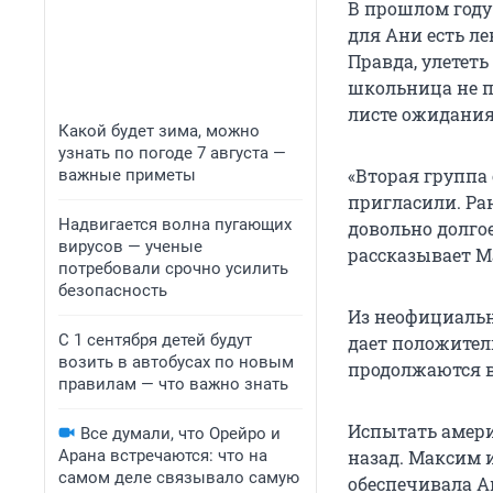
В прошлом году
для Ани есть ле
Правда, улететь
школьница не п
листе ожидания
Какой будет зима, можно
узнать по погоде 7 августа —
«Вторая группа 
важные приметы
пригласили. Ран
Надвигается волна пугающих
довольно долго
вирусов — ученые
рассказывает М
потребовали срочно усилить
безопасность
Из неофициальн
С 1 сентября детей будут
дает положител
возить в автобусах по новым
продолжаются в
правилам — что важно знать
Испытать амери
Все думали, что Орейро и
Арана встречаются: что на
назад. Максим 
самом деле связывало самую
обеспечивала А