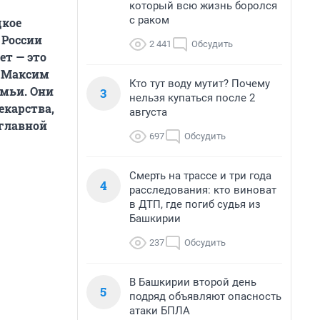
который всю жизнь боролся
с раком
дкое
 России
2 441
Обсудить
ет — это
ы Максим
Кто тут воду мутит? Почему
емьи. Они
3
нельзя купаться после 2
екарства,
августа
 главной
697
Обсудить
Смерть на трассе и три года
4
расследования: кто виноват
в ДТП, где погиб судья из
Башкирии
237
Обсудить
В Башкирии второй день
5
подряд объявляют опасность
атаки БПЛА