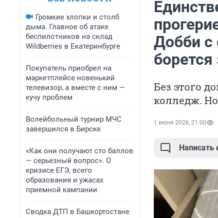
Единств
Громкие хлопки и столб
прогери
дыма. Главное об атаке
беспилотников на склад
Добби с
Wildberries в Екатеринбурге
борется 
Покупатель приобрел на
маркетплейсе новенький
Без этого д
телевизор, а вместе с ним —
кучу проблем
колледж. Но
Волейбольный турнир МЧС
1 июня 2026, 21:00
завершился в Бирске
Написать
«Как они получают сто баллов
— серьезный вопрос». О
кризисе ЕГЭ, всего
образования и ужасах
приемной кампании
Сводка ДТП в Башкортостане