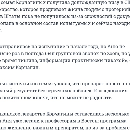
 семья Корчагиных получила долгожданную визу в С
карство, которое продлевает жизнь людям с прогерией
 в Штаты пока не получилось: из-за сложностей с док
опала в основной состав испытуемых и сейчас находи
.
отправилась на испытание в начале года, но Аню не
ьше раз в полгода был групповой звонок по Zoom, но 
е время тишина, информации практически никакой», 
аксим Корчагин.
ых источников семья узнала, что препарат нового п
ьный результат без серьезных побочек. Исследования
 позитивном ключе, что не может не радовать.
канское лекарство Корчагины согласились несколько
и Аня уже летали к профессорам в Бостон: программа
ню жизненно важным препаратом, но из-за проблем с