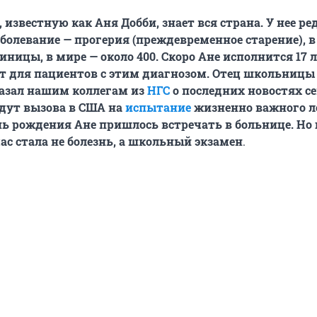
известную как Аня Добби, знает вся страна. У нее ре
аболевание — прогерия (преждевременное старение), в
ницы, в мире — около 400. Скоро Ане исполнится 17 л
т для пациентов с этим диагнозом. Отец школьниц
казал нашим коллегам из
НГС
о последних новостях с
дут вызова в США на
испытание
жизненно важного л
нь рождения Ане пришлось встречать в больнице. Но
ас стала не болезнь, а школьный экзамен
.