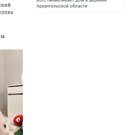
восстанавливает дом в деревне
тский
Архангельской области
акупка
им.