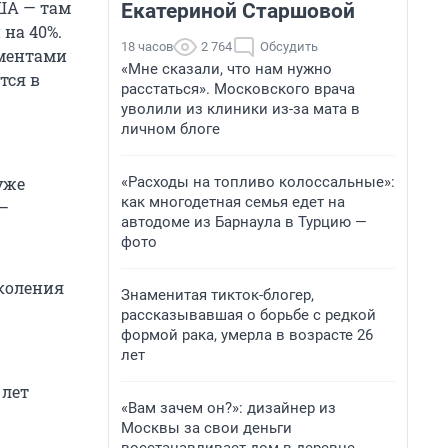
ША — там
Екатериной Старшовой
 на 40%.
18 часов
2 764
Обсудить
ументами
«Мне сказали, что нам нужно
тся в
расстаться». Московского врача
уволили из клиники из-за мата в
личном блоге
«Расходы на топливо колоссальные»:
уже
как многодетная семья едет на
—
автодоме из Барнаула в Турцию —
фото
околения
Знаменитая тикток-блогер,
рассказывавшая о борьбе с редкой
формой рака, умерла в возрасте 26
лет
 лет
«Вам зачем он?»: дизайнер из
Москвы за свои деньги