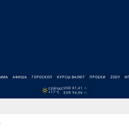
АММА
АФИША
ГОРОСКОП
КУРСЫ ВАЛЮТ
ПРОБКИ
ZODY
И
USD 81,41
СЕЙЧАС
+17°C
EUR 94,06
И