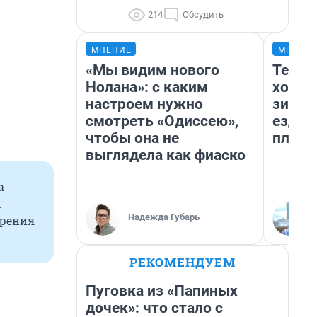
214
Обсудить
МНЕНИЕ
МНЕНИ
«Мы видим нового
Тепло
Нолана»: с каким
холод
настроем нужно
зимой
смотреть «Одиссею»,
ездит
чтобы она не
плюсы
выглядела как фиаско
а
.
Надежда Губарь
арения
РЕКОМЕНДУЕМ
Пуговка из «Папиных
дочек»: что стало с