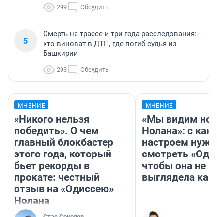
299
Обсудить
Смерть на трассе и три года расследования:
5
кто виноват в ДТП, где погиб судья из
Башкирии
293
Обсудить
МНЕНИЕ
МНЕНИЕ
«Никого нельзя
«Мы видим нов
победить». О чем
Нолана»: с как
главный блокбастер
настроем нужн
этого года, который
смотреть «Оди
бьет рекорды в
чтобы она не
прокате: честный
выглядела как
отзыв на «Одиссею»
Нолана
Стас Соколов