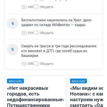
388
Обсудить
Беспилотники нацелились на Урал: дрон
4
ударил по складу Wildberries — кадры
318
Обсудить
Смерть на трассе и три года расследования:
5
кто виноват в ДТП, где погиб судья из
Башкирии
298
Обсудить
МНЕНИЕ
МНЕНИЕ
«Нет некрасивых
«Мы видим нов
городов, есть
Нолана»: с как
недофинансированные».
настроем нужн
Путешественники
смотреть «Оди