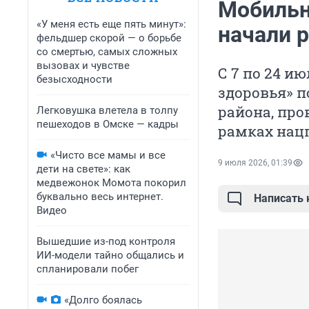
Мобильн
«У меня есть еще пять минут»:
начали 
фельдшер скорой — о борьбе
со смертью, самых сложных
вызовах и чувстве
С 7 по 24 
безысходности
здоровья» п
района, про
Легковушка влетела в толпу
пешеходов в Омске — кадры
рамках нац
«Чисто все мамы и все
9 июля 2026, 01:39
дети на свете»: как
медвежонок Момота покорил
буквально весь интернет.
Написать
Видео
Вышедшие из-под контроля
ИИ-модели тайно общались и
спланировали побег
«Долго боялась