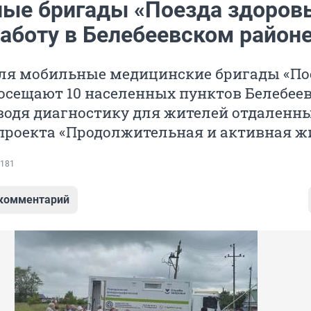
ые бригады «Поезда здоров
работу в Белебеевском район
июля мобильные медицинские бригады «По
осещают 10 населенных пунктов Белебее
водя диагностику для жителей отдаленны
проекта «Продолжительная и активная ж
181
 комментарий