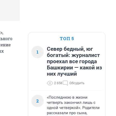
»,
ТОП 5
льного
шение
Север бедный, юг
ых
1
богатый: журналист
проехал все города
Башкирии — какой из
них лучший
2 658
Обсудить
«Последнюю в жизни
2
четверть закончил лишь с
одной четверкой». Родители
рассказали про сына,