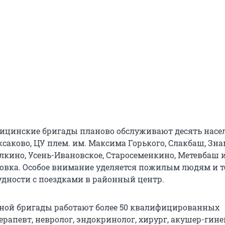
ицинские бригады планово обслуживают десять насе
ксаково, ЦУ плем. им. Максима Горького, Слакбаш, Зна
лкино, Усень-Ивановское, Старосеменкино, Метевбаш 
вка. Особое внимание уделяется пожилым людям и те
дности с поездками в районный центр.
дной бригады работают более 50 квалифицированных
ерапевт, невролог, эндокринолог, хирург, акушер-гине