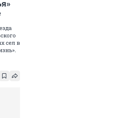
ья»
е
езда
вского
х сел в
изнь».