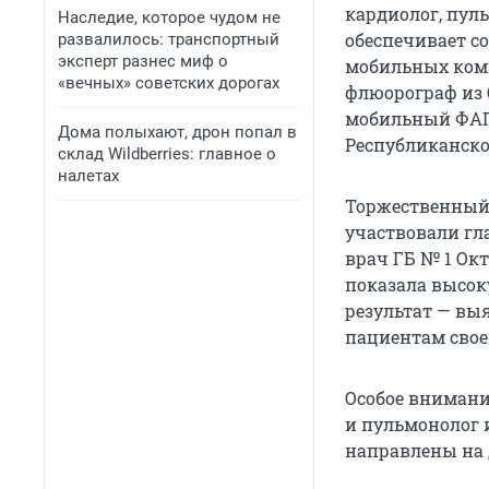
кардиолог, пул
Наследие, которое чудом не
обеспечивает с
развалилось: транспортный
эксперт разнес миф о
мобильных комп
«вечных» советских дорогах
флюорограф из 
мобильный ФАП
Дома полыхают, дрон попал в
Республиканско
склад Wildberries: главное о
налетах
Торжественный 
участвовали гл
врач ГБ № 1 Ок
показала высок
результат — выя
пациентам свое
Особое внимани
и пульмонолог 
направлены на 