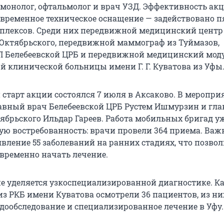
ьмонолог, офтальмолог и врач УЗД. Эффективность ак
овременное техническое оснащение — задействовано п
лексов. Среди них передвижной медицинский центр
Октябрьского, передвижной маммограф из Туймазов,
 Белебеевской ЦРБ и передвижной медицинский мод
й клинической больницы имени Г. Г. Куватова из Уфы
старт акции состоялся 7 июля в Аксаково. В меропри
авный врач Белебеевской ЦРБ Рустем Ишмурзин и гл
тябрьского Ильдар Гареев. Работа мобильных бригад у
ую востребованность: врачи провели 364 приема. Ва
вление 55 заболеваний на ранних стадиях, что позво
временно начать лечение.
е уделяется узкоспециализированной диагностике. К
из РКБ имени Куватова осмотрели 36 пациентов, из ни
дообследование и специализированное лечение в Уфу.