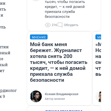
тысяч, чтобы погасить
ции
кредит, — к ней домой
ять
приехала служба
 и
безопасности
216
Обсудить
уль
.
МНЕНИЕ
МНЕНИ
Мой банк меня
«Мы в
ятии
бережет. Журналист
Нолан
авный
хотела снять 200
настр
же
тысяч, чтобы погасить
смотр
жный
кредит, — к ней домой
чтобы
лит
приехала служба
выгля
безопасности
ардиолог
Ксения Владимирская
х 9
Автор мнения