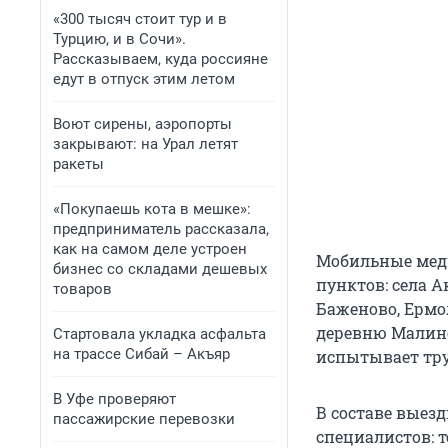
«300 тысяч стоит тур и в
Турцию, и в Сочи».
Рассказываем, куда россияне
едут в отпуск этим летом
Воют сирены, аэропорты
закрывают: на Урал летят
ракеты
«Покупаешь кота в мешке»:
предприниматель рассказала,
как на самом деле устроен
Мобильные мед
бизнес со складами дешевых
пунктов: села А
товаров
Баженово, Ермо
деревню Малино
Стартовала укладка асфальта
на трассе Сибай – Акъяр
испытывает тру
В Уфе проверяют
В составе выез
пассажирские перевозки
специалистов: т