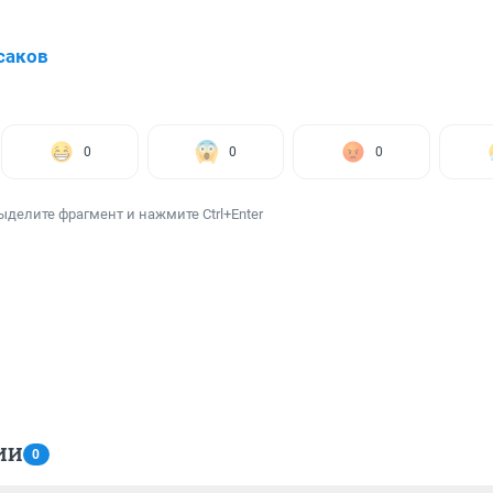
саков
0
0
0
ыделите фрагмент и нажмите Ctrl+Enter
ИИ
0