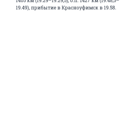
1405 км (19.29–19.29,5), о.п. 1427 км (19.48,5–
19.49), прибытие в Красноуфимск в 19.58.