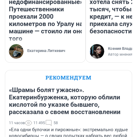
недофинансированные».
хотела снять 2
Путешественники
тысяч, чтобы п
проехали 2000
кредит, — к не
километров по Уралу на
приехала служ
машине — стоило ли оно
безопасности
того
Ксения Владим
Екатерина Литкевич
Автор мнения
РЕКОМЕНДУЕМ
«Шрамы болят ужасно».
Екатеринбурженка, которую облили
кислотой по указке бывшего,
рассказала о своем восстановлении
11 часов
11 495
58
«Ела одни булочки и пирожные»: экстремально худые
новосибирцы — о своих попытках набрать вес любой