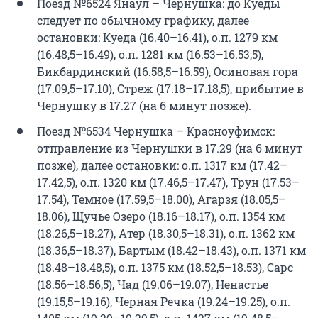
Поезд №6524 Янаул – Чернушка: до Куеды
следует по обычному графику, далее
остановки: Куеда (16.40–16.41), о.п. 1279 км
(16.48,5–16.49), о.п. 1281 км (16.53–16.53,5),
Бикбардинский (16.58,5–16.59), Осиновая гора
(17.09,5–17.10), Стреж (17.18–17.18,5), прибытие в
Чернушку в 17.27 (на 6 минут позже).
Поезд №6534 Чернушка – Красноуфимск:
отправление из Чернушки в 17.29 (на 6 минут
позже), далее остановки: о.п. 1317 км (17.42–
17.42,5), о.п. 1320 км (17.46,5–17.47), Трун (17.53–
17.54), Темное (17.59,5–18.00), Агарзя (18.05,5–
18.06), Щучье Озеро (18.16–18.17), о.п. 1354 км
(18.26,5–18.27), Атер (18.30,5–18.31), о.п. 1362 км
(18.36,5–18.37), Бартым (18.42–18.43), о.п. 1371 км
(18.48–18.48,5), о.п. 1375 км (18.52,5–18.53), Сарс
(18.56–18.56,5), Чад (19.06–19.07), Ненастье
(19.15,5–19.16), Черная Речка (19.24–19.25), о.п.