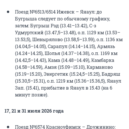
Поезд №6513/6514 Ижевск – Янаул: до
Бугрыша следует по обычному графику,
затем: Бугрыш Рзд (13.41–13.42), С-з
Удмуртский (13.47,5–13.48), о.п. 1129 км (13.53–
13.53,5), Шевырялово (13.58,5–13.59), о.п. 1136 км
(14.04,5–14.05), Сарапул (14.14–14.15), Армязь
(14.24–14.25), Шолья (14.37–14.38), о.п. 1169 км
(14.42,5–14.43), Кама (14.48–14.49), Камбарка
(14.58–14.59), Амзя (15.09–15.10), Карманово
(15.19–15.20), Энергетик (15.24,5–15.25), Бадряш
(15.30,5–15.31), о.п. 1219 км (15.36–15.36,5), Янаул
Зап. (15.41), прибытие в Янаул в 15.43 (на 6
минут позже).
17, 21 и 31 июля 2026 года
Поезд №6574 Красноуфимск – Дружинино: