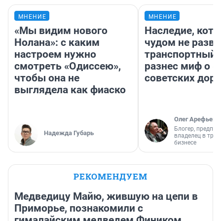
МНЕНИЕ
МНЕНИЕ
«Мы видим нового
Наследие, кото
Нолана»: с каким
чудом не разва
настроем нужно
транспортный 
смотреть «Одиссею»,
разнес миф о 
чтобы она не
советских доро
выглядела как фиаско
Олег Арефьев
Блогер, предпри
Надежда Губарь
владелец в тра
бизнесе
РЕКОМЕНДУЕМ
Медведицу Майю, жившую на цепи в
Приморье, познакомили с
гималайским медведем Фиником