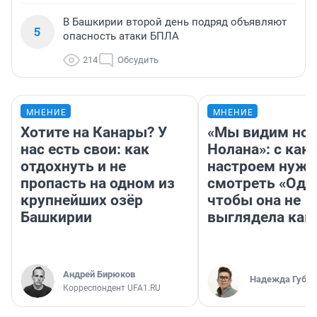
В Башкирии второй день подряд объявляют
5
опасность атаки БПЛА
214
Обсудить
МНЕНИЕ
МНЕНИЕ
Хотите на Канары? У
«Мы видим нов
нас есть свои: как
Нолана»: с как
отдохнуть и не
настроем нужн
пропасть на одном из
смотреть «Оди
крупнейших озёр
чтобы она не
Башкирии
выглядела как
Андрей Бирюков
Надежда Губар
Корреспондент UFA1.RU