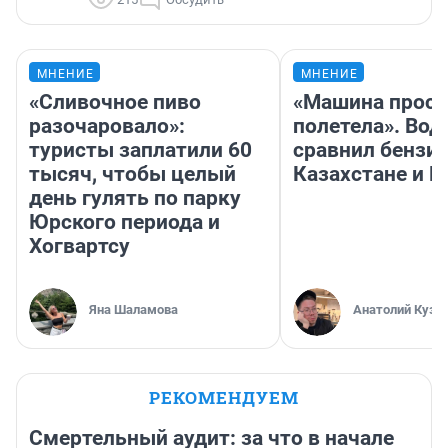
МНЕНИЕ
МНЕНИЕ
«Сливочное пиво
«Машина прост
разочаровало»:
полетела». Вод
туристы заплатили 60
сравнил бензин
тысяч, чтобы целый
Казахстане и Р
день гулять по парку
Юрского периода и
Хогвартсу
Яна Шаламова
Анатолий Кузн
РЕКОМЕНДУЕМ
Смертельный аудит: за что в начале