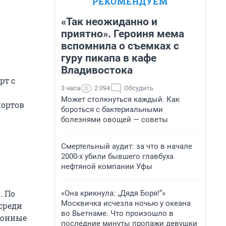
РЕКОМЕНДУЕМ
«Так неожиданно и
приятно». Героиня мема
вспомнила о съемках с
гуру пикапа в кафе
Владивостока
рт с
3 часа
2 094
Обсудить
Может столкнуться каждый. Как
портов
бороться с бактериальными
болезнями овощей — советы
Смертельный аудит: за что в начале
2000-х убили бывшего главбуха
нефтяной компании Уфы
. По
«Она крикнула: „Дядя Боря!“»
Москвичка исчезла ночью у океана
среди
во Вьетнаме. Что произошло в
ионные
последние минуты пропажи девушки