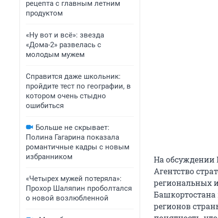
рецепта с главным летним
продуктом
«Ну вот и всё»: звезда
«Дома-2» развелась с
молодым мужем
Справится даже школьник:
пройдите тест по географии, в
котором очень стыдно
ошибиться
Больше не скрывает:
Полина Гагарина показала
романтичные кадры с новым
избранником
На обсуждении 
Агентство стра
«Четырех мужей потеряла»:
региональных и
Прохор Шаляпин проболтался
Башкортостана 
о новой возлюбленной
регионов страны
понятность, удо