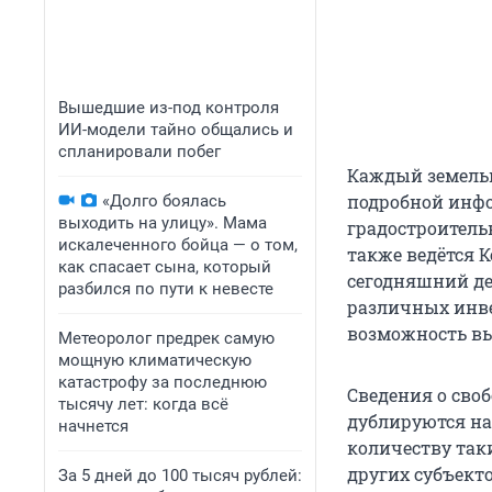
Вышедшие из-под контроля
ИИ-модели тайно общались и
спланировали побег
Каждый земельн
подробной инфо
«Долго боялась
выходить на улицу». Мама
градостроитель
искалеченного бойца — о том,
также ведётся К
как спасает сына, который
сегодняшний де
разбился по пути к невесте
различных инв
возможность вы
Метеоролог предрек самую
мощную климатическую
катастрофу за последнюю
Сведения о св
тысячу лет: когда всё
дублируются на
начнется
количеству та
других субъект
За 5 дней до 100 тысяч рублей: