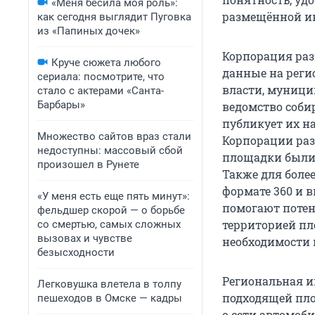
«Меня бесила моя роль»:
размещённой и
как сегодня выглядит Пуговка
из «Папиных дочек»
Корпорация раз
Круче сюжета любого
данные на реги
сериала: посмотрите, что
власти, муниц
стало с актерами «Санта-
Барбары»
ведомство соби
публикует их н
Множество сайтов враз стали
Корпорации раз
недоступны: массовый сбой
площадки были 
произошел в Рунете
Также для боле
формате 360 и 
«У меня есть еще пять минут»:
помогают потен
фельдшер скорой — о борьбе
территорией пл
со смертью, самых сложных
вызовах и чувстве
необходимости 
безысходности
Региональная 
Легковушка влетела в толпу
подходящей пло
пешеходов в Омске — кадры
о сети автомоб