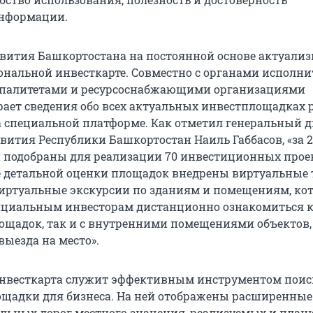
нформации.
вития Башкортостана на постоянной основе актуализ
ональной инвесткарте. Совместно с органами исполн
ипалитетами и ресурсоснабжающими организациями
рает сведения обо всех актуальных инвестплощадках 
а специальной платформе. Как отметил генеральный 
вития Республики Башкортостан Наиль Габбасов, «за 2
подобраны для реализации 70 инвестиционных прое
е детальной оценки площадок внедрены виртуальные 
виртуальные экскурсии по зданиям и помещениям, ко
циальным инвесторам дистанционно ознакомиться к
ощадок, так и с внутренними помещениями объектов, 
выезда на место».
инвесткарта служит эффективным инструментом поис
щадки для бизнеса. На ней отображены расширенны
ильных дорог местного значения, реализуемых и пла