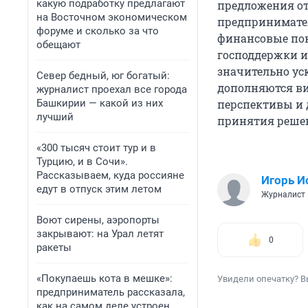
какую подработку предлагают
предложения от
на Восточном экономическом
предпринимате
форуме и сколько за что
финансовые пок
обещают
господдержки и
значительно ус
Север бедный, юг богатый:
дополняются в
журналист проехал все города
Башкирии — какой из них
перспективы и 
лучший
принятия реше
«300 тысяч стоит тур и в
Турцию, и в Сочи».
Рассказываем, куда россияне
Игорь И
едут в отпуск этим летом
Журналист
Воют сирены, аэропорты
закрывают: на Урал летят
0
ракеты
«Покупаешь кота в мешке»:
Увидели опечатку? В
предприниматель рассказала,
как на самом деле устроен