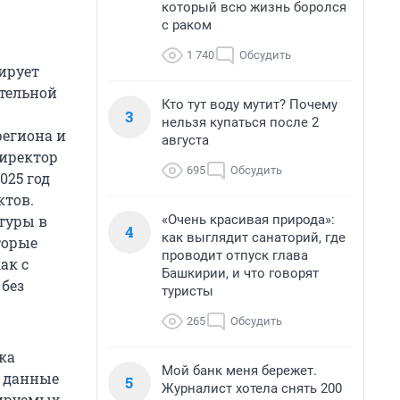
который всю жизнь боролся
с раком
1 740
Обсудить
ирует
ительной
Кто тут воду мутит? Почему
3
нельзя купаться после 2
региона и
августа
директор
695
Обсудить
025 год
ктов.
«Очень красивая природа»:
туры в
4
как выглядит санаторий, где
торые
проводит отпуск глава
ак с
Башкирии, и что говорят
без
туристы
265
Обсудить
ка
Мой банк меня бережет.
е данные
5
Журналист хотела снять 200
нируемых