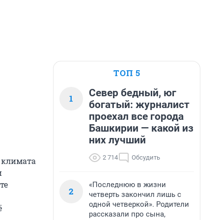
ТОП 5
Север бедный, юг
1
богатый: журналист
проехал все города
Башкирии — какой из
них лучший
2 714
Обсудить
 климата
и
те
«Последнюю в жизни
2
четверть закончил лишь с
одной четверкой». Родители
ё
рассказали про сына,