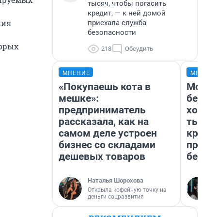
тысяч, чтобы погасить
кредит, — к ней домой
ния
приехала служба
безопасности
торых
218
Обсудить
МНЕНИЕ
МНЕНИ
«Покупаешь кота в
Мой б
мешке»:
береж
предприниматель
хотел
рассказала, как на
тысяч
самом деле устроен
креди
бизнес со складами
приех
дешевых товаров
безоп
Наталья Шорохова
Открыла кофейную точку на
деньги соцразвития