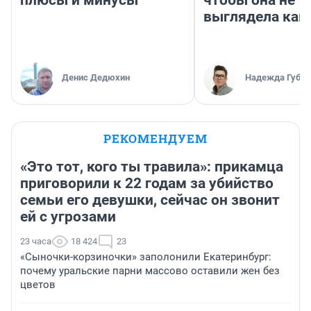
плюсы и минусы
чтобы она не
выглядела как
Денис Дедюхин
Надежда Губар
РЕКОМЕНДУЕМ
«Это тот, кого ты травила»: прикамца
приговорили к 22 годам за убийство
семьи его девушки, сейчас он звонит
ей с угрозами
23 часа
18 424
23
«Сыночки-корзиночки» заполонили Екатеринбург:
почему уральские парни массово оставили жен без
цветов