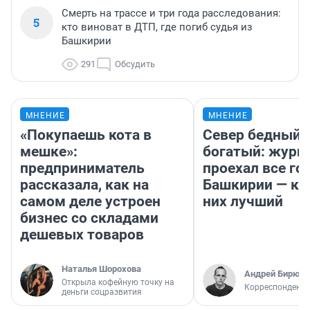
Смерть на трассе и три года расследования:
5
кто виноват в ДТП, где погиб судья из
Башкирии
291
Обсудить
МНЕНИЕ
МНЕНИЕ
«Покупаешь кота в
Север бедный,
мешке»:
богатый: журн
предприниматель
проехал все го
рассказала, как на
Башкирии — ка
самом деле устроен
них лучший
бизнес со складами
дешевых товаров
Наталья Шорохова
Андрей Бирюко
Открыла кофейную точку на
Корреспондент 
деньги соцразвития