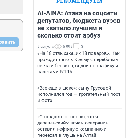
РЕКОМЕНДУЕМ
AI-AINA: Атака на соцсети
депутатов, бюджета вузов
не хватило лучшим и
сколько стоит арбуз
равить
5 августа
5 095
3
«На 18 отдыхающих 18 поваров». Как
проходит лето в Крыму с перебоями
света и бензина, водой по графику и
налетами БПЛА
«Все еще в шоке»: сыну Трусовой
исполнился год — трогательный пост
и фото
«С гордостью говорю, что я
деревенский»: зачем северянин
оставил нефтяную компанию и
переехал в глушь на Алтай