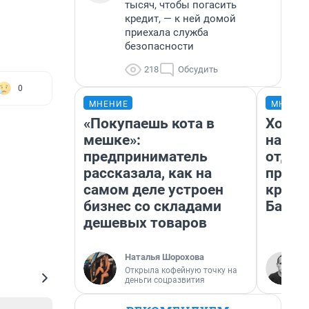
тысяч, чтобы погасить
кредит, — к ней домой
приехала служба
безопасности
218
Обсудить
0
МНЕНИЕ
МНЕНИ
«Покупаешь кота в
Хотит
мешке»:
нас ес
предприниматель
отдох
рассказала, как на
пропа
самом деле устроен
крупн
бизнес со складами
Башк
дешевых товаров
Наталья Шорохова
Открыла кофейную точку на
деньги соцразвития