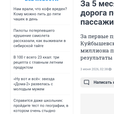
За 5 ме
Нам врали, что кофе вреден?
дорога п
Кому можно пить до пяти
чашек в день
пассажи
Пилоты потерпевшего
За первые п
крушение самолета
рассказали, как выживали в
Куйбышевско
сибирской тайге
миллиона па
результаты 
В 100 г всего 23 ккал: три
рецепта с главным летним
продуктом
3 июня 2026, 02:38
«Ну вот и всё»: звезда
Написать
«Дома-2» развелась с
молодым мужем
Справится даже школьник:
пройдите тест по географии, в
котором очень стыдно