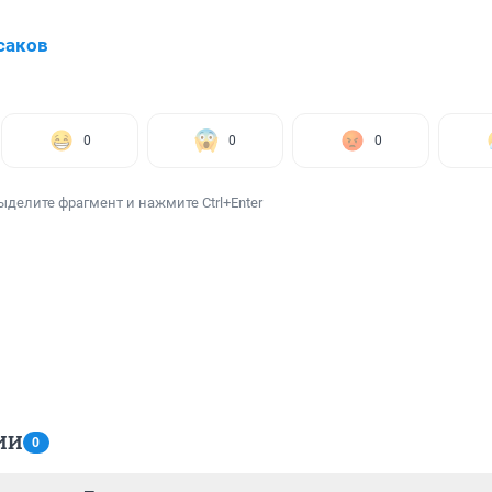
саков
0
0
0
ыделите фрагмент и нажмите Ctrl+Enter
ИИ
0