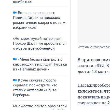
ошибиться
Больше не скрывает:
Полина Гагарина показала
романтичные кадры с новым
избранником
«Четырех мужей потеряла»:
Прохор Шаляпин проболтался
Источник: 
transport.ba
о новой возлюбленной
В пригородном 
«Меня бесила моя роль»:
как сегодня выглядит Пуговка
составил 5,7%. 
из «Папиных дочек»
достиг 1,8 млн 
Круче сюжета любого
Пассажирооборо
сериала: посмотрите, что
стало с актерами «Санта-
километров, что
Барбары»
показатель выро
сократился на 2,
Множество сайтов враз стали