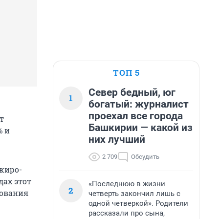
ТОП 5
Север бедный, юг
1
богатый: журналист
проехал все города
т
Башкирии — какой из
% и
них лучший
2 709
Обсудить
ажиро-
дах этот
«Последнюю в жизни
2
дования
четверть закончил лишь с
одной четверкой». Родители
рассказали про сына,