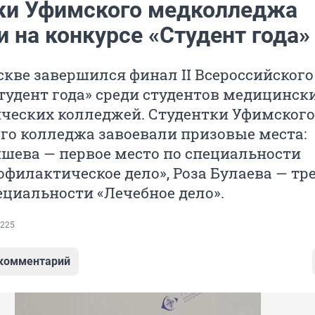
ки Уфимского медколледжа
 на конкурсе «Студент года»
скве завершился финал II Всероссийского
тудент года» среди студентов медицинск
ческих колледжей. Студентки Уфимского
го колледжа завоевали призовые места:
шева — первое место по специальности
филактическое дело», Роза Булаева — тр
ециальности «Лечебное дело».
225
 комментарий