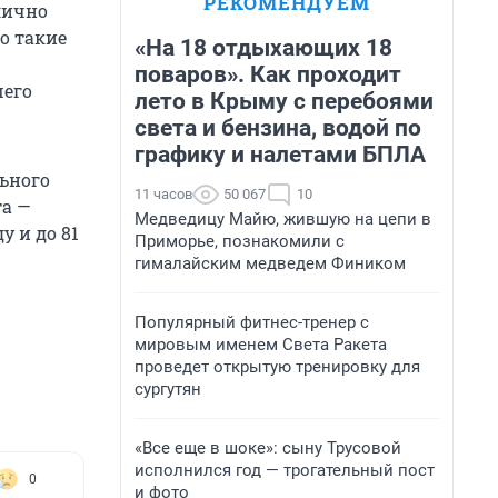
РЕКОМЕНДУЕМ
лично
о такие
«На 18 отдыхающих 18
поваров». Как проходит
шего
лето в Крыму с перебоями
света и бензина, водой по
графику и налетами БПЛА
ьного
11 часов
50 067
10
та —
Медведицу Майю, жившую на цепи в
у и до 81
Приморье, познакомили с
гималайским медведем Фиником
Популярный фитнес-тренер с
мировым именем Света Ракета
проведет открытую тренировку для
сургутян
«Все еще в шоке»: сыну Трусовой
исполнился год — трогательный пост
0
и фото