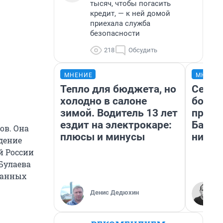
тысяч, чтобы погасить
кредит, — к ней домой
приехала служба
безопасности
218
Обсудить
МНЕНИЕ
МНЕНИ
Тепло для бюджета, но
Север
холодно в салоне
богат
зимой. Водитель 13 лет
проех
ездит на электрокаре:
Башки
ов. Она
плюсы и минусы
них л
дение
й России
 Булаева
ованных
Денис Дедюхин