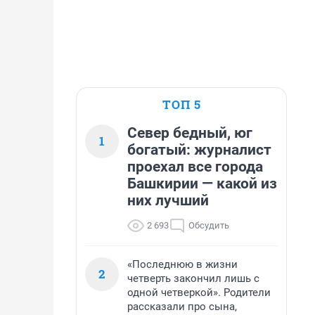
ТОП 5
Север бедный, юг
1
богатый: журналист
проехал все города
Башкирии — какой из
них лучший
2 693
Обсудить
«Последнюю в жизни
2
четверть закончил лишь с
одной четверкой». Родители
рассказали про сына,