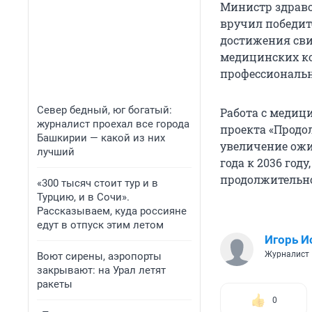
Министр здрав
вручил победит
достижения сви
медицинских ко
профессиональн
Север бедный, юг богатый:
Работа с медиц
журналист проехал все города
проекта «Продо
Башкирии — какой из них
увеличение ожид
лучший
года к 2036 го
продолжительно
«300 тысяч стоит тур и в
Турцию, и в Сочи».
Рассказываем, куда россияне
едут в отпуск этим летом
Игорь И
Журналист
Воют сирены, аэропорты
закрывают: на Урал летят
ракеты
0