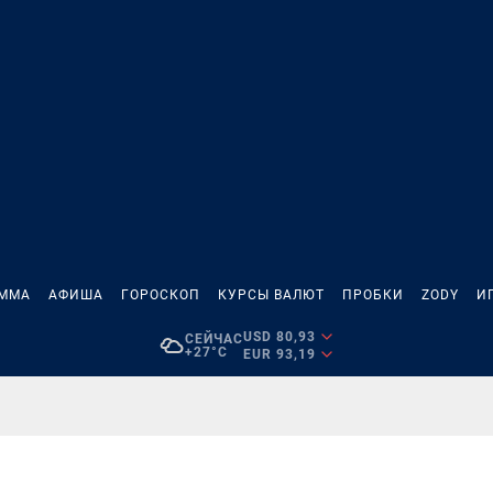
АММА
АФИША
ГОРОСКОП
КУРСЫ ВАЛЮТ
ПРОБКИ
ZODY
И
USD 80,93
СЕЙЧАС
+27°C
EUR 93,19