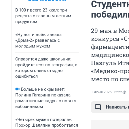
Студент
В 100 г всего 23 ккал: три
победили
рецепта с главным летним
продуктом
29 мая в Мо
«Ну вот и всё»: звезда
конкурса «С
«Дома-2» развелась с
фармацевти
молодым мужем
медицинско
Справится даже школьник:
Назгуль Итя
пройдите тест по географии, в
«Медико-про
котором очень стыдно
ошибиться
место по сп
Больше не скрывает:
1 июня 2026, 12:22
Полина Гагарина показала
романтичные кадры с новым
избранником
Написать
«Четырех мужей потеряла»:
Прохор Шаляпин проболтался