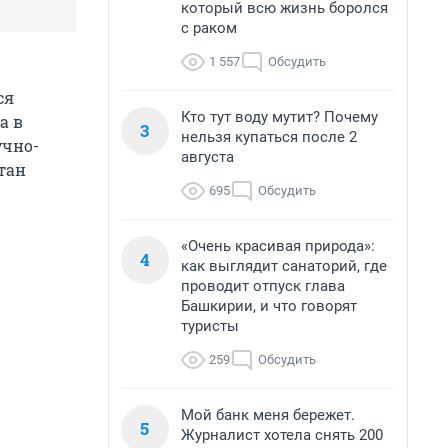
который всю жизнь боролся
с раком
1 557
Обсудить
ся
Кто тут воду мутит? Почему
а в
3
нельзя купаться после 2
учно-
августа
тан
695
Обсудить
«Очень красивая природа»:
4
как выглядит санаторий, где
проводит отпуск глава
Башкирии, и что говорят
туристы
259
Обсудить
Мой банк меня бережет.
5
Журналист хотела снять 200