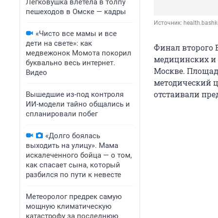
Легковушка влетела в толпу
пешеходов в Омске — кадры
Источник: 
health.bashk
«Чисто все мамы и все
дети на свете»: как
Финал второго 
медвежонок Момота покорил
медицинских и 
буквально весь интернет.
Москве. Площад
Видео
методический ц
отстаивали пре
Вышедшие из-под контроля
ИИ-модели тайно общались и
спланировали побег
«Долго боялась
выходить на улицу». Мама
искалеченного бойца — о том,
как спасает сына, который
разбился по пути к невесте
Метеоролог предрек самую
мощную климатическую
катастрофу за последнюю