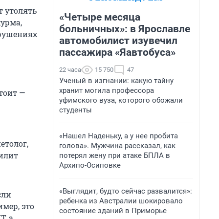
т утолять
«Четыре месяца
хурма,
больничных»: в Ярославле
арушениях
автомобилист изувечил
пассажира «Яавтобуса»
22 часа
15 750
47
Ученый в изгнании: какую тайну
хранит могила профессора
тоит —
уфимского вуза, которого обожали
студенты
«Нашел Наденьку, а у нее пробита
етолог,
голова». Мужчина рассказал, как
силит
потерял жену при атаке БПЛА в
Архипо-Осиповке
«Выглядит, будто сейчас развалится»:
сли
ребенка из Австралии шокировало
мер, это
состояние зданий в Приморье
Т, а