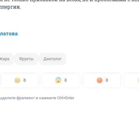
ллергии.
латова
Жара
Фрукты
Диетолог
0
0
0
ыделите фрагмент и нажмите Ctrl+Enter