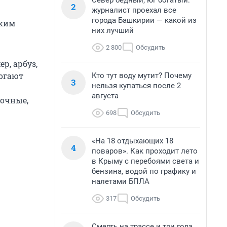
Север бедный, юг богатый:
2
журналист проехал все
города Башкирии — какой из
оким
них лучший
2 800
Обсудить
р, арбуз,
могают
Кто тут воду мутит? Почему
3
нельзя купаться после 2
августа
сочные,
698
Обсудить
«На 18 отдыхающих 18
4
поваров». Как проходит лето
в Крыму с перебоями света и
бензина, водой по графику и
налетами БПЛА
317
Обсудить
Смерть на трассе и три года