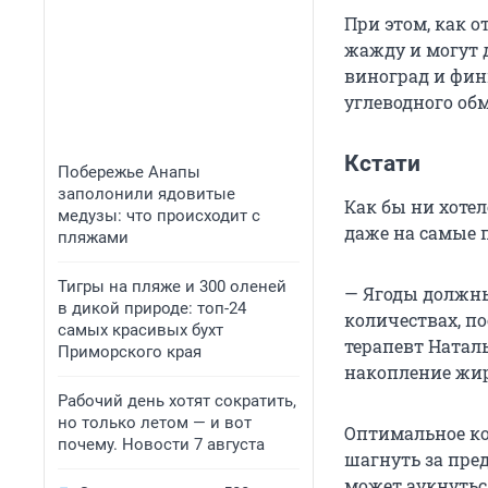
При этом, как о
жажду и могут 
виноград и фин
углеводного об
Кстати
Побережье Анапы
заполонили ядовитые
Как бы ни хотел
медузы: что происходит с
даже на самые 
пляжами
Тигры на пляже и 300 оленей
— Ягоды должны
в дикой природе: топ-24
количествах, по
самых красивых бухт
терапевт Натал
Приморского края
накопление жир
Рабочий день хотят сократить,
но только летом — и вот
Оптимальное ко
почему. Новости 7 августа
шагнуть за пре
может аукнуться