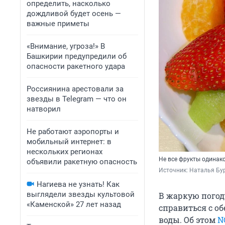
определить, насколько
дождливой будет осень —
важные приметы
«Внимание, угроза!» В
Башкирии предупредили об
опасности ракетного удара
Россиянина арестовали за
звезды в Telegram — что он
натворил
Не работают аэропорты и
мобильный интернет: в
нескольких регионах
Не все фрукты одинак
объявили ракетную опасность
Источник: 
Наталья Бур
Нагиева не узнать! Как
выглядели звезды культовой
В жаркую погод
«Каменской» 27 лет назад
справиться с о
воды. Об этом
N