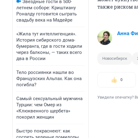
Звездные гости в 500-
также риском а
летнем соборе: Криштиану
Роналду готовится сыграть
свадьбу века на Мадейре
Анна Фи
«Жила тут интеллигенция».
История сибирского дома-
бумеранга, где в гости ходили
через балконы, — таких всего
два в России
Новосибирск
Тело россиянки нашли во
Французских Альпах. Как она
0
погибла?
Увидели опечатку? В
Самый сексуальный мужчина
Турции: чем Омер из
«Клюквенного щербета»
покорил женщин
Быстро покраснеют: как
соспеть зеленые помидоры