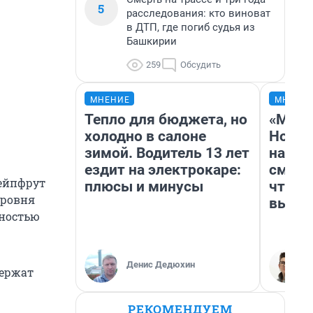
5
расследования: кто виноват
в ДТП, где погиб судья из
Башкирии
259
Обсудить
МНЕНИЕ
МНЕНИ
Тепло для бюджета, но
«Мы в
холодно в салоне
Нолан
зимой. Водитель 13 лет
настр
ездит на электрокаре:
смотр
рейпфрут
плюсы и минусы
чтобы
уровня
выгля
жностью
Денис Дедюхин
держат
РЕКОМЕНДУЕМ