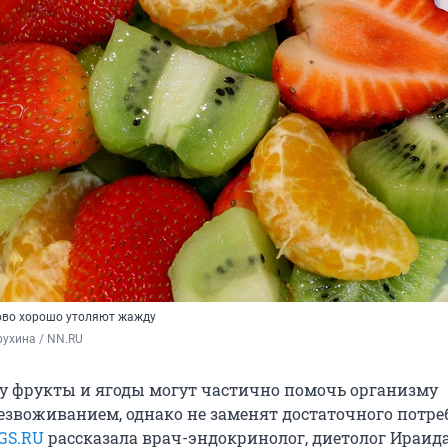
ово хорошо утоляют жажду
ухина / NN.RU
у фрукты и ягоды могут частично помочь организму
безвоживанием, однако не заменят достаточного потр
GS.RU
рассказала врач-эндокринолог, диетолог Ираид