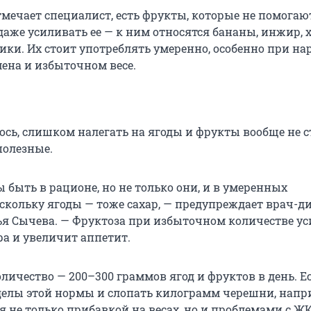
тмечает специалист, есть фрукты, которые не помогаю
даже усиливать ее — к ним относятся бананы, инжир, 
ики. Их стоит употреблять умеренно, особенно при н
мена и избыточном весе.
ось, слишком налегать на ягоды и фрукты вообще не с
полезные.
 быть в рационе, но не только они, и в умеренных
скольку ягоды — тоже сахар, — предупреждает врач-ди
ья Сычева. — Фруктоза при избыточном количестве у
а и увеличит аппетит.
личество — 200–300 граммов ягод и фруктов в день. Е
делы этой нормы и слопать килограмм черешни, напри
 не только прибавкой на весах, но и проблемами с ЖК