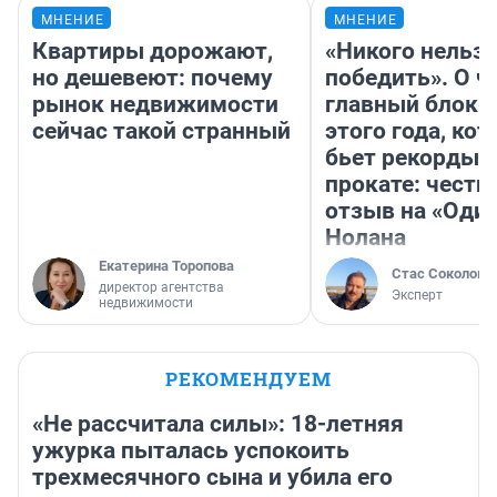
МНЕНИЕ
МНЕНИЕ
Квартиры дорожают,
«Никого нельз
но дешевеют: почему
победить». О ч
рынок недвижимости
главный блокб
сейчас такой странный
этого года, ко
бьет рекорды 
прокате: честн
отзыв на «Оди
Нолана
Екатерина Торопова
Стас Соколов
директор агентства
Эксперт
недвижимости
РЕКОМЕНДУЕМ
«Не рассчитала силы»: 18-летняя
ужурка пыталась успокоить
трехмесячного сына и убила его