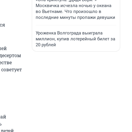
Москвичка исчезла ночью у океана
во Вьетнаме. Что произошло в
последние минуты пропажи девушки
ся
Уроженка Волгограда выиграла
миллион, купив лотерейный билет за
20 рублей
шей
 десертом
естве
 советует
жай
ь
 детей