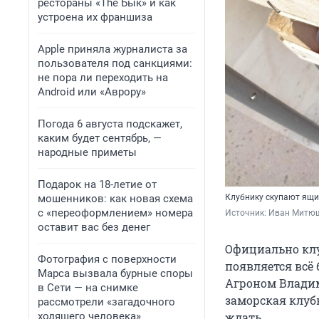
рестораны «The Бык» и как
устроена их франшиза
Apple приняла журналиста за
пользователя под санкциями:
не пора ли переходить на
Android или «Аврору»
Погода 6 августа подскажет,
каким будет сентябрь, —
народные приметы
Подарок на 18-летие от
мошенников: как новая схема
Клубнику скупают ящ
с «переоформлением» номера
Источник: 
Иван Митюш
оставит вас без денег
Официально клу
Фотография с поверхности
появляется всё 
Марса вызвала бурные споры
Агроном Влади
в Сети — на снимке
заморская клуб
рассмотрели «загадочного
ходящего человека»
ждать.