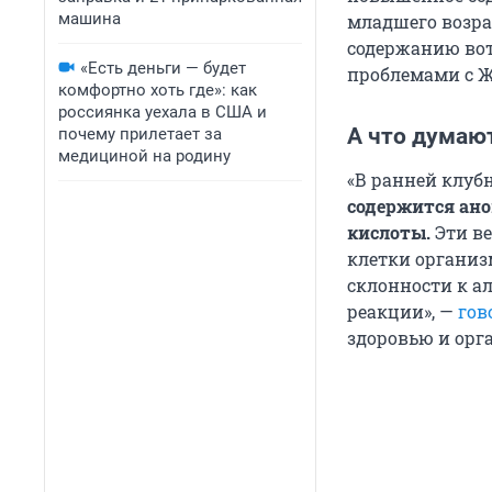
машина
младшего возра
содержанию вот
«Есть деньги — будет
проблемами с ЖК
комфортно хоть где»: как
россиянка уехала в США и
А что думаю
почему прилетает за
медициной на родину
«В ранней клуб
содержится ано
кислоты.
Эти ве
клетки организ
склонности к а
реакции», —
гов
здоровью и орг