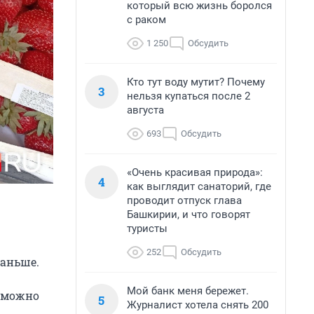
который всю жизнь боролся
с раком
1 250
Обсудить
Кто тут воду мутит? Почему
3
нельзя купаться после 2
августа
693
Обсудить
«Очень красивая природа»:
4
как выглядит санаторий, где
проводит отпуск глава
Башкирии, и что говорят
туристы
252
Обсудить
раньше.
Мой банк меня бережет.
е можно
5
Журналист хотела снять 200