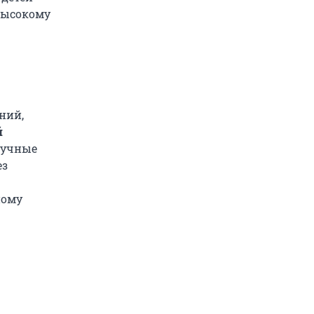
высокому
ний,
й
тучные
ез
ному