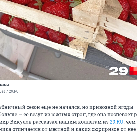
иками
ёв / 29.RU
бничный сезон еще не начался, но привозной ягоды
больше — ее везут из южных стран, где она поспевает 
мир Викулов рассказал нашим коллегам из
29.RU
, чем
ника отличается от местной и каких сюрпризов от не