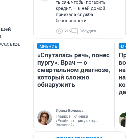
тысяч, чтобы погасить
кредит, — к ней домой
приехала служба
безопасности
нашей
216
Обсудить
,
условия.
МНЕНИЕ
МНЕНИ
«Спуталась речь, понес
Прода
пургу». Врач — о
возьм
смертельном диагнозе,
нам г
который сложно
налог
обнаружить
косне
даже 
Ирина Волкова
Главврач клиники
«Реабилитация доктора
Волковой»