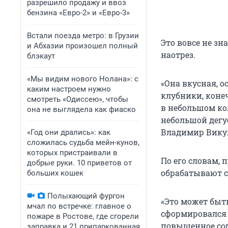
разрешило продажу и ввоз
бензина «Евро-2» и «Евро-3»
Встали поезда метро: в Грузии
Это вовсе не зн
и Абхазии произошел полный
наотрез.
блэкаут
«Мы видим нового Нолана»: с
«Она вкусная, о
каким настроем нужно
клубники, конеч
смотреть «Одиссею», чтобы
в небольшом ко
она не выглядела как фиаско
небольшой дегу
Владимир Вику
«Год они дрались»: как
сложилась судьба мейн-кунов,
которых пристраивали в
По его словам,
добрые руки. 10 приветов от
обрабатывают с
больших кошек
Полыхающий фургон
«Это может быть
мчал по встречке: главное о
сформировался 
пожаре в Ростове, где сгорели
повышенное сод
заправка и 21 припаркованная