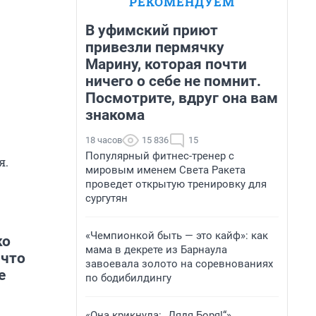
РЕКОМЕНДУЕМ
В уфимский приют
привезли пермячку
Марину, которая почти
ничего о себе не помнит.
Посмотрите, вдруг она вам
знакома
18 часов
15 836
15
Популярный фитнес-тренер с
я.
мировым именем Света Ракета
проведет открытую тренировку для
сургутян
«Чемпионкой быть — это кайф»: как
ко
мама в декрете из Барнаула
 что
завоевала золото на соревнованиях
е
по бодибилдингу
«Она крикнула: „Дядя Боря!“»