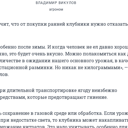
ВЛАДИМИР ВИКУЛОВ
агроном
ачит, что от покупки ранней клубники нужно отказать
собенно после зимы. И когда человек не ел давно хоро
но, это будет очень вкусно. Можно полакомиться как
личестве в ожидании нашего основного урожая, в кач
стационной разминки. Но никак не килограммами», —
лов.
 при длительной транспортировке ягоду неизбежно
редствами, которые предотвращают гниение.
 сохранение в газовой среде или обработка. Если уро
при недостатке света, то клубника может накапливат
ержание нитратов. Это надо учитывать, особенно для