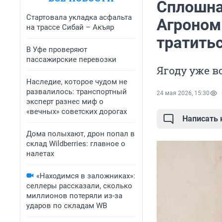
Сплошна
Стартовала укладка асфальта
Агроном 
на трассе Сибай – Акъяр
тратить
В Уфе проверяют
пассажирские перевозки
Ягоду уже в
Наследие, которое чудом не
развалилось: транспортный
24 мая 2026, 15:30
эксперт разнес миф о
«вечных» советских дорогах
Написать
Дома полыхают, дрон попал в
склад Wildberries: главное о
налетах
«Находимся в заложниках»:
селлеры рассказали, сколько
миллионов потеряли из-за
ударов по складам WB