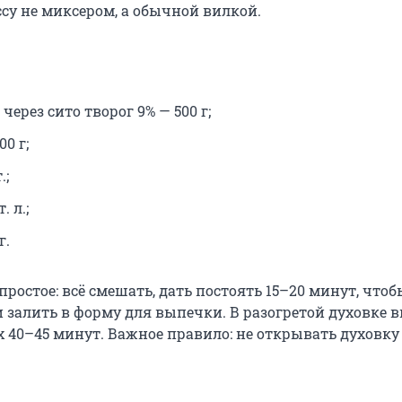
су не миксером, а обычной вилкой.
через сито творог 9% — 500 г;
0 г;
.;
. л.;
г.
ростое: всё смешать, дать постоять 15–20 минут, что
и залить в форму для выпечки. В разогретой духовке 
х 40–45 минут. Важное правило: не открывать духовк