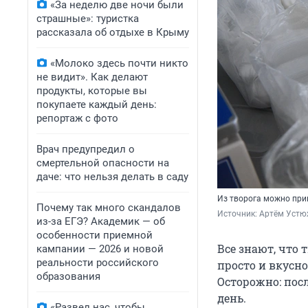
«За неделю две ночи были
страшные»: туристка
рассказала об отдыхе в Крыму
«Молоко здесь почти никто
не видит». Как делают
продукты, которые вы
покупаете каждый день:
репортаж с фото
Врач предупредил о
смертельной опасности на
даче: что нельзя делать в саду
Из творога можно при
Почему так много скандалов
Источник: 
Артём Устю
из-за ЕГЭ? Академик — об
особенности приемной
Все знают, что 
кампании — 2026 и новой
реальности российского
просто и вкусн
образования
Осторожно: пос
день.
«Развел нас, чтобы