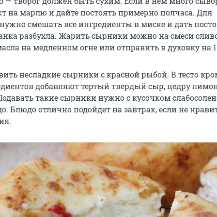
о — творог должен быть сухим. Если в нем много сыво
кт на марлю и дайте постоять примерно полчаса. Для
нужно смешать все ингредиенты в миске и дать посто
анка разбухла. Жарить сырники можно на смеси слив
асла на медленном огне или отправить в духовку на 1
ить несладкие сырники с красной рыбой. В тесто кро
диентов добавляют тертый твердый сыр, цедру лимон
Подавать такие сырники нужно с кусочком слабосоле
о. Блюдо отлично подойдет на завтрак, если не нрави
ия.