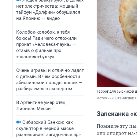
Людей эвакуируют, в домах
нет электричества: мощный
тайфун «Долфин» обрушился
на Японию — видео
Колобок-колобок, я тебя
боюсь! Ради чего отложили
прокат «Человека-паука» —
отзыв о фильме про
«человека-булку»
Очень игривы и отлично ладят
с детьми. В чём особенности
абиссинской породы кошек —
разбираемся с экспертом
Творог для сырников 
Источник: 
Станислав С
В Аргентине умер отец
Лионеля Месси
Запеканка «к
Сибирский Бэнкси: как
Помните эту пы
скульптор в черной маске
она опадает из-
развешивает загадочные арт-