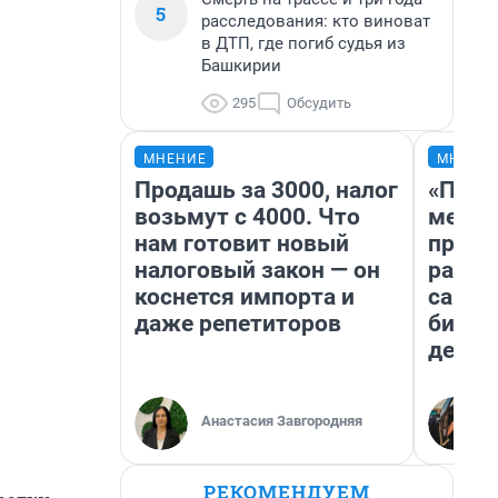
5
расследования: кто виноват
в ДТП, где погиб судья из
Башкирии
295
Обсудить
МНЕНИЕ
МНЕНИ
Продашь за 3000, налог
«Поку
возьмут с 4000. Что
мешке
нам готовит новый
предп
налоговый закон — он
расска
коснется импорта и
самом
даже репетиторов
бизне
дешев
Анастасия Завгородняя
РЕКОМЕНДУЕМ