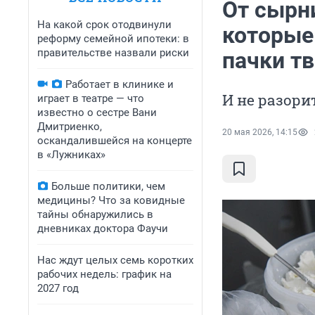
От сырн
На какой срок отодвинули
которые
реформу семейной ипотеки: в
правительстве назвали риски
пачки т
Работает в клинике и
И не разор
играет в театре — что
известно о сестре Вани
Дмитриенко,
20 мая 2026, 14:15
оскандалившейся на концерте
в «Лужниках»
Больше политики, чем
медицины? Что за ковидные
тайны обнаружились в
дневниках доктора Фаучи
Нас ждут целых семь коротких
рабочих недель: график на
2027 год