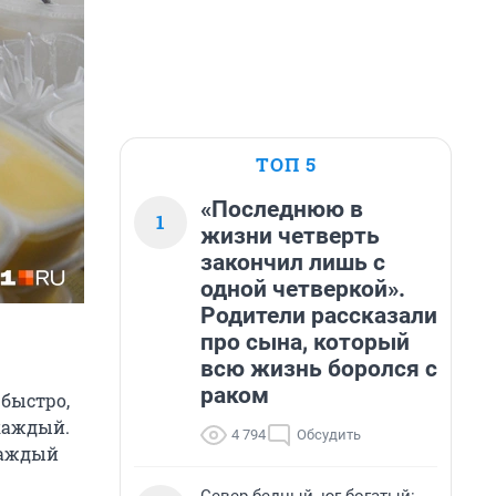
ТОП 5
«Последнюю в
1
жизни четверть
закончил лишь с
одной четверкой».
Родители рассказали
про сына, который
всю жизнь боролся с
раком
 быстро,
 каждый.
4 794
Обсудить
каждый