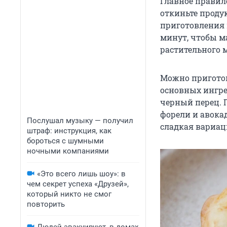
Главное правил
откиньте проду
приготовления 
минут, чтобы м
растительного м
Можно приготов
основных ингре
черный перец. 
форели и авокад
Послушал музыку — получил
сладкая вариац
штраф: инструкция, как
бороться с шумными
ночными компаниями
«Это всего лишь шоу»: в
чем секрет успеха «Друзей»,
который никто не смог
повторить