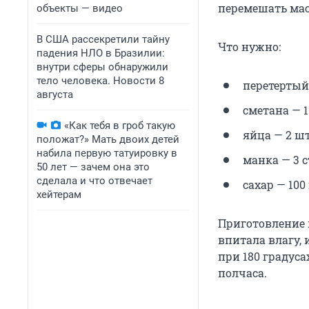
перемешать мас
объекты — видео
В США рассекретили тайну
Что нужно:
падения НЛО в Бразилии:
внутри сферы обнаружили
тело человека. Новости 8
перетертый 
августа
сметана — 10
«Как тебя в гроб такую
яйца — 2 шт
положат?» Мать двоих детей
набила первую татуировку в
манка — 3 ст
50 лет — зачем она это
сделала и что отвечает
сахар — 100 
хейтерам
Приготовление п
впитала влагу, 
при 180 градуса
полчаса.