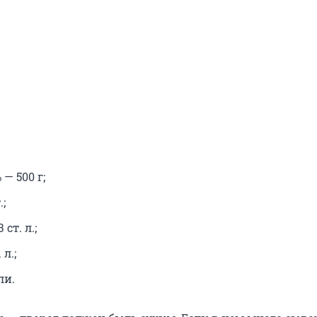
— 500 г;
;
ст. л.;
 л.;
ли.