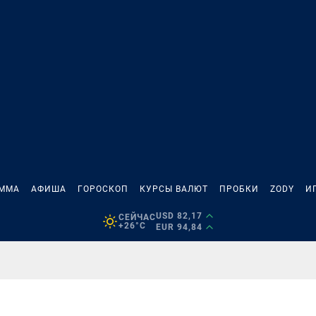
АММА
АФИША
ГОРОСКОП
КУРСЫ ВАЛЮТ
ПРОБКИ
ZODY
И
USD 82,17
СЕЙЧАС
+26°C
EUR 94,84