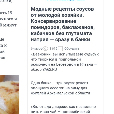
ротки,
Модные рецепты соусов
ять 15
от молодой хозяйки.
очного и
Консервирование
0 минут.
помидоров, баклажанов,
кабачков без глутамата
натрия — сразу в банки
ме
а и
6 часов
3 615
Обсудить
ной
«Девчонки, вы испытываете судьбу»:
тся
что творится в подпольной
рюмочной на Березовой в Рязани —
обзор YA62.RU
Одна банка — три вкуса: рецепт
овощного ассорти на зиму для
жителей Архангельской области
«Вплоть до диареи»: как правильно
пить иван-чай — новосибирский