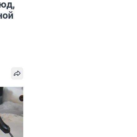
юд,
ной