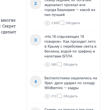
Север бедный, юг богатый:
2
журналист проехал все
города Башкирии — какой из
них лучший
о многие
2 853
Обсудить
. Секрет
 сделает
«На 18 отдыхающих 18
3
поваров». Как проходит лето
в Крыму с перебоями света и
бензина, водой по графику и
налетами БПЛА
380
Обсудить
Беспилотники нацелились на
4
Урал: дрон ударил по складу
Wildberries — кадры
312
Обсудить
Смерть на трассе и три года