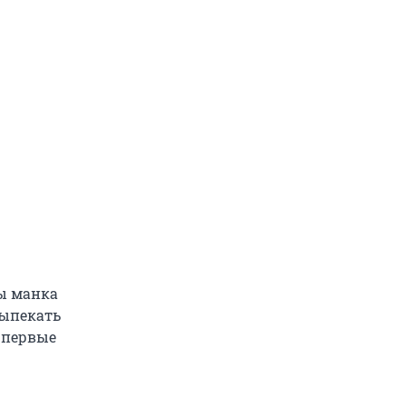
бы манка
выпекать
у первые