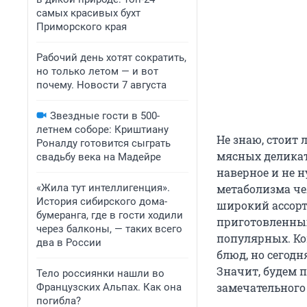
самых красивых бухт
Приморского края
Рабочий день хотят сократить,
но только летом — и вот
почему. Новости 7 августа
Звездные гости в 500-
летнем соборе: Криштиану
Не знаю, стоит 
Роналду готовится сыграть
мясных деликат
свадьбу века на Мадейре
наверное и не 
«Жила тут интеллигенция».
метаболизма че
История сибирского дома-
широкий ассорт
бумеранга, где в гости ходили
приготовленных
через балконы, — таких всего
популярных. Ко
два в России
блюд, но сегодн
Значит, будем 
Тело россиянки нашли во
замечательного
Французских Альпах. Как она
погибла?