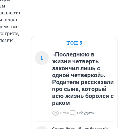
ем
язывают с
ы редко
ремя все
а гриле,
олезни
ТОП 5
«Последнюю в
1
жизни четверть
закончил лишь с
одной четверкой».
Родители рассказали
про сына, который
всю жизнь боролся с
раком
3 253
Обсудить