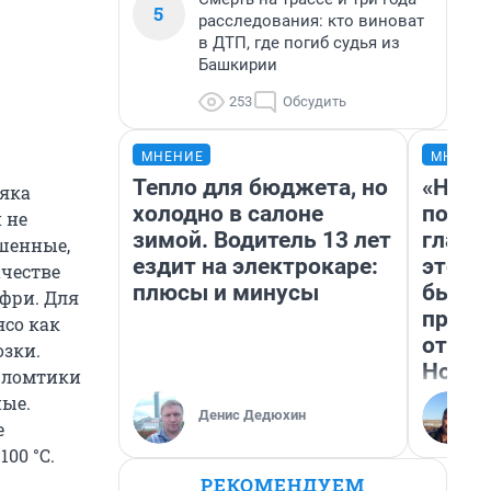
5
расследования: кто виноват
в ДТП, где погиб судья из
Башкирии
253
Обсудить
МНЕНИЕ
МНЕНИ
Тепло для бюджета, но
«Нико
няка
холодно в салоне
побед
 не
зимой. Водитель 13 лет
главн
ушенные,
ездит на электрокаре:
этого
ачестве
плюсы и минусы
бьет 
 фри. Для
прока
ясо как
отзыв
озки.
Нолан
е ломтики
ные.
Денис Дедюхин
е
00 °С.
РЕКОМЕНДУЕМ