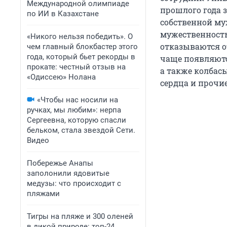
Международной олимпиаде
прошлого года 
по ИИ в Казахстане
собственной му
мужественность
«Никого нельзя победить». О
отказываются от
чем главный блокбастер этого
года, который бьет рекорды в
чаще появляются
прокате: честный отзыв на
а также колбас
«Одиссею» Нолана
сердца и прочие
«Чтобы нас носили на
ручках, мы любим»: нерпа
Сергеевна, которую спасли
бельком, стала звездой Сети.
Видео
Побережье Анапы
заполонили ядовитые
медузы: что происходит с
пляжами
Тигры на пляже и 300 оленей
в дикой природе: топ-24