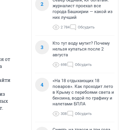
Север бедный, юг богатый:
2
журналист проехал все
города Башкирии — какой из
них лучший
2 784
Обсудить
Кто тут воду мутит? Почему
3
нельзя купаться после 2
августа
ся от
698
Обсудить
а
айти
«На 18 отдыхающих 18
4
поваров». Как проходит лето
в Крыму с перебоями света и
из
бензина, водой по графику и
ных
налетами БПЛА
т.
308
Обсудить
Смерть на трассе и три года