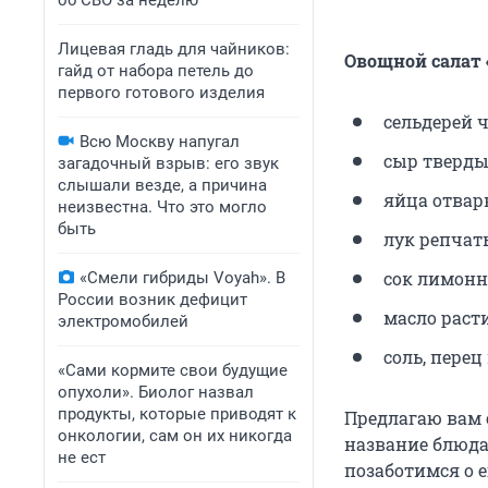
об СВО за неделю
Лицевая гладь для чайников:
Овощной салат 
гайд от набора петель до
первого готового изделия
сельдерей 
Всю Москву напугал
сыр тверды
загадочный взрыв: его звук
слышали везде, а причина
яйца отвар
неизвестна. Что это могло
быть
лук репчаты
сок лимонн
«Смели гибриды Voyah». В
России возник дефицит
масло раст
электромобилей
соль, перец
«Сами кормите свои будущие
опухоли». Биолог назвал
продукты, которые приводят к
Предлагаю вам с
онкологии, сам он их никогда
название блюда
не ест
позаботимся о 