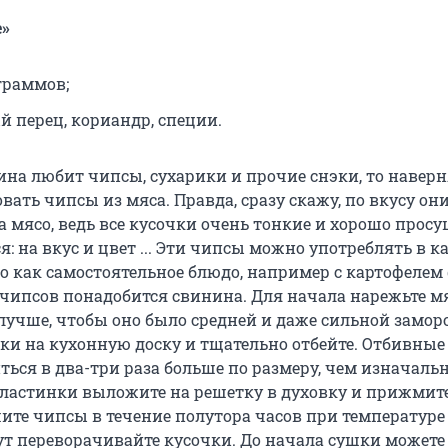
»
граммов;
й перец, кориандр, специи.
на любит чипсы, сухарики и прочие снэки, то навер
вать чипсы из мяса. Правда, сразу скажу, по вкусу они
а мясо, ведь все кусочки очень тонкие и хорошо прос
ся: на вкус и цвет ... Эти чипсы можно употреблять в к
но как самостоятельное блюдо, например с картофелем
чипсов понадобится свинина. Для начала нарежьте м
лучше, чтобы оно было средней и даже сильной замор
ки на кухонную доску и тщательно отбейте. Отбивны
ься в два-три раза больше по размеру, чем изначаль
ластинки выложите на решетку в духовку и прижмит
те чипсы в течение полутора часов при температуре 1
т переворачивайте кусочки. До начала сушки можете