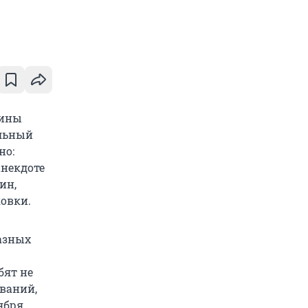
чины
ильный
но:
анекдоте
ин,
ковки.
азных
бят не
ований,
ября