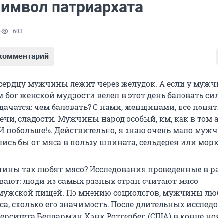
символ патриархата
5
603
 комментарий
к сердцу мужчины лежит через желудок. А если у муж
м бог женской мудрости велел в этот день баловать с
дачатся: чем баловать? С нами, женщинами, все понят
ечи, сладости. Мужчины народ особый, им, как в том 
И побольше!». Действительно, я знаю очень мало мужч
лись бы от мяса в пользу шпината, сельдерея или мор
ины так любят мясо? Исследования проведенные в р
вают: люди из самых разных стран считают мясо
мужской пищей. По мнению социологов, мужчины лю
са, сколько его значимость. После длительных исслед
ерситета Беллармин Хэнк Ротгербер (США) в конце но