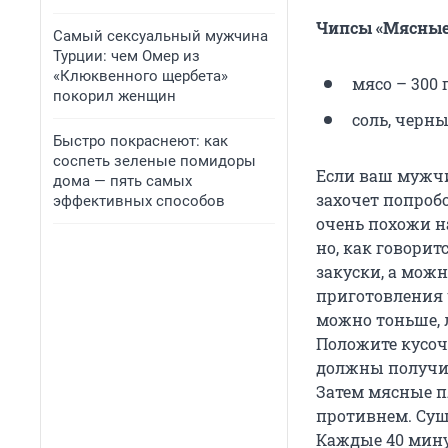
Чипсы «Мясные
Самый сексуальный мужчина
Турции: чем Омер из
«Клюквенного щербета»
мясо – 300 
покорил женщин
соль, черны
Быстро покраснеют: как
соспеть зеленые помидоры
Если ваш мужчи
дома — пять самых
захочет попробо
эффективных способов
очень похожи н
но, как говорит
закуски, а мож
приготовления 
можно тоньше, 
Положите кусоч
должны получит
Затем мясные п
противнем. Суши
Каждые 40 мину