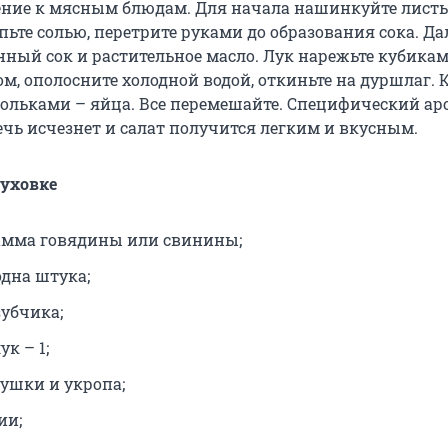
ние к мясным блюдам. Для начала нашинкуйте лист
пьте солью, перетрите руками до образования сока. Да
ный сок и растительное масло. Лук нарежьте кубикам
ом, ополосните холодной водой, откиньте на дуршлаг.
Дольками – яйца. Все перемешайте. Специфический ар
ечь исчезнет и салат получится легким и вкусным.
духовке
амма говядины или свинины;
одна штука;
зубчика;
к – 1;
рушки и укропа;
ии;