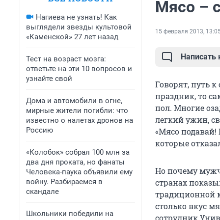
Мясо – 
Нагиева не узнать! Как
выглядели звезды культовой
15 февраля 2013, 13:0
«Каменской» 27 лет назад
Написать
Тест на возраст мозга:
ответьте на эти 10 вопросов и
узнайте свой
Говорят, путь 
праздник, то са
Дома и автомобили в огне,
пол. Многие оза
мирные жители погибли: что
легкий ужин, св
известно о налетах дронов на
Россию
«Мясо подавай! 
которые отказа
«Колобок» собрал 100 млн за
два дня проката, но фанаты
Но почему мужч
Человека-паука объявили ему
войну. Разбираемся в
странах показы
скандале
традиционной 
столько вкус мя
Школьники победили на
сотрудник Унив