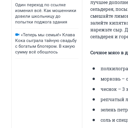
лучшее дополне
Один переход по ссылке
сельдерея, посы
изменил всё. Как мошенники
смешайте лимон
довели школьницу до
попытки поджога здания
залейте кипятк
нарежьте сыр. 
«Теперь мы семья!» Клава
сельдерея и гор
Кока сыграла тайную свадьбу
с богатым блогером. В какую
сумму всё обошлось
Сочное мясо в 
полкилогр
морковь – 
чеснок – 3 
репчатый лу
зелень пет
соль и спец