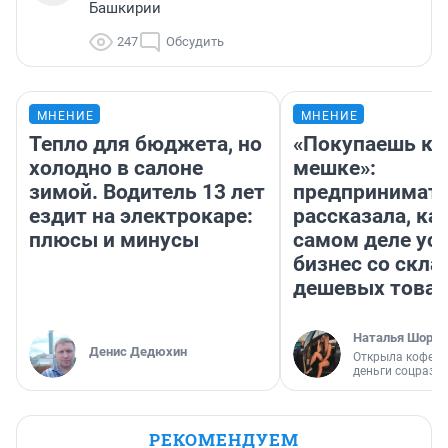
Башкирии
247
Обсудить
МНЕНИЕ
МНЕНИЕ
Тепло для бюджета, но
«Покупаешь ко
холодно в салоне
мешке»:
зимой. Водитель 13 лет
предпринимат
ездит на электрокаре:
рассказала, как
плюсы и минусы
самом деле ус
бизнес со скл
дешевых това
Наталья Шорох
Денис Дедюхин
Открыла кофейн
деньги соцразв
РЕКОМЕНДУЕМ