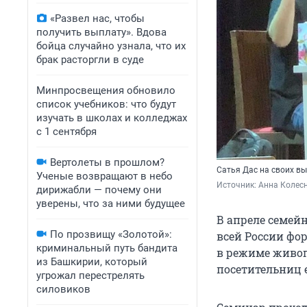
«Развел нас, чтобы
получить выплату». Вдова
бойца случайно узнала, что их
брак расторгли в суде
Минпросвещения обновило
список учебников: что будут
изучать в школах и колледжах
с 1 сентября
Вертолеты в прошлом?
Сатья Дас на своих в
Ученые возвращают в небо
Источник: 
Анна Колесн
дирижабли — почему они
уверены, что за ними будущее
В апреле семей
По прозвищу «Золотой»:
всей России фо
криминальный путь бандита
в режиме живог
из Башкирии, который
посетительниц 
угрожал перестрелять
силовиков