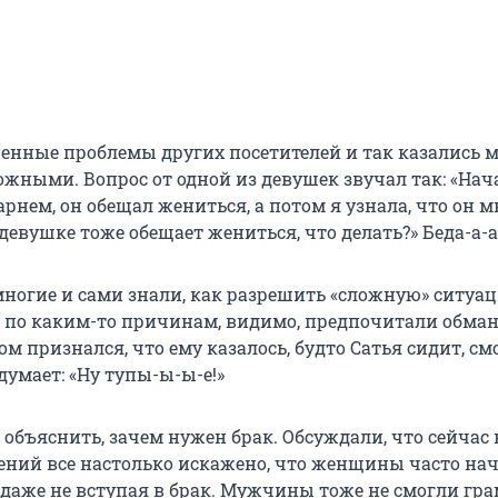
енные проблемы других посетителей и так казались м
ожными. Вопрос от одной из девушек звучал так: «Нач
арнем, он обещал жениться, а потом я узнала, что он м
девушке тоже обещает жениться, что делать?» Беда-а-
 многие и сами знали, как разрешить «сложную» ситуа
о по каким-то причинам, видимо, предпочитали обма
м признался, что ему казалось, будто Сатья сидит, см
 думает: «Ну тупы-ы-ы-е!»
г объяснить, зачем нужен брак. Обсуждали, что сейчас 
ний все настолько искажено, что женщины часто на
 даже не вступая в брак. Мужчины тоже не смогли гр