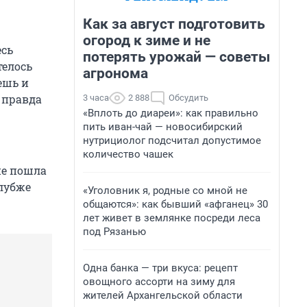
Как за август подготовить
огород к зиме и не
есь
потерять урожай — советы
телось
агронома
ешь и
 правда
3 часа
2 888
Обсудить
«Вплоть до диареи»: как правильно
пить иван-чай — новосибирский
нутрициолог подсчитал допустимое
количество чашек
не пошла
глубже
«Уголовник я, родные со мной не
общаются»: как бывший «афганец» 30
лет живет в землянке посреди леса
под Рязанью
Одна банка — три вкуса: рецепт
овощного ассорти на зиму для
жителей Архангельской области