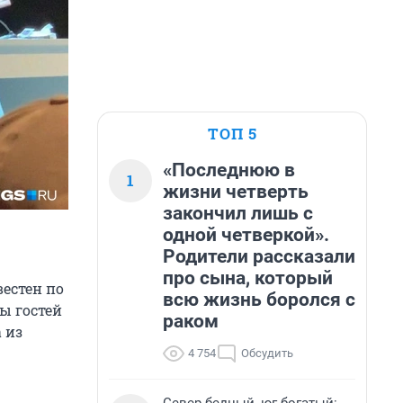
ТОП 5
«Последнюю в
1
жизни четверть
закончил лишь с
одной четверкой».
Родители рассказали
про сына, который
естен по
всю жизнь боролся с
ы гостей
раком
 из
4 754
Обсудить