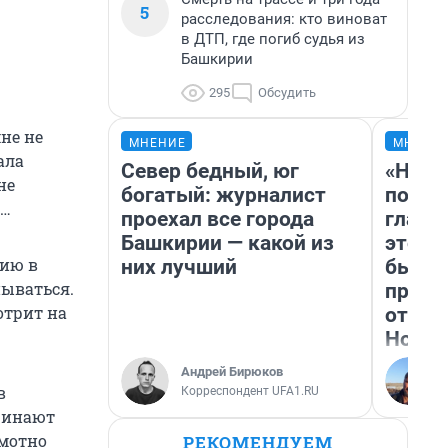
5
расследования: кто виноват
в ДТП, где погиб судья из
Башкирии
295
Обсудить
не не
МНЕНИЕ
МНЕНИ
ала
Север бедный, юг
«Нико
не
богатый: журналист
побед
а…
проехал все города
главн
Башкирии — какой из
этого
цию в
них лучший
бьет 
нываться.
прока
отрит на
отзыв
Нолан
Андрей Бирюков
в
Корреспондент UFA1.RU
чинают
амотно
РЕКОМЕНДУЕМ