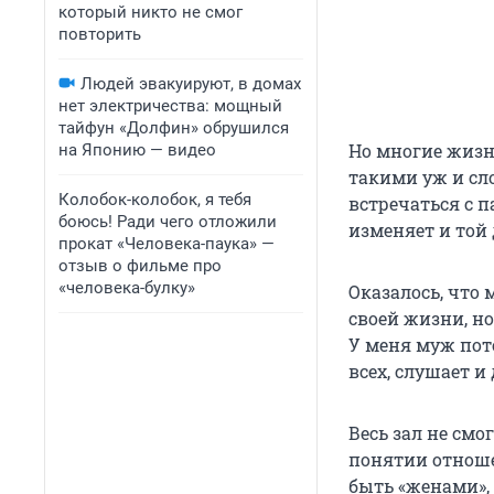
который никто не смог
повторить
Людей эвакуируют, в домах
нет электричества: мощный
тайфун «Долфин» обрушился
Но многие жизн
на Японию — видео
такими уж и сл
Колобок-колобок, я тебя
встречаться с п
боюсь! Ради чего отложили
изменяет и той 
прокат «Человека-паука» —
отзыв о фильме про
«человека-булку»
Оказалось, что
своей жизни, н
У меня муж пото
всех, слушает и
Весь зал не смо
понятии отноше
быть «женами»,