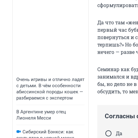
сформулировать 
Да что там «же
первый час бубн
повернуться и с
терпишь?» Но б
нечего — разве 
Семинар как буд
занимался и вдр
Очень игривы и отлично ладят
бы, но дело не 
с детьми. В чём особенности
обсудить, то ме
абиссинской породы кошек —
разбираемся с экспертом
В Аргентине умер отец
Согласны 
Лионеля Месси
Сибирский Бэнкси: как
Да