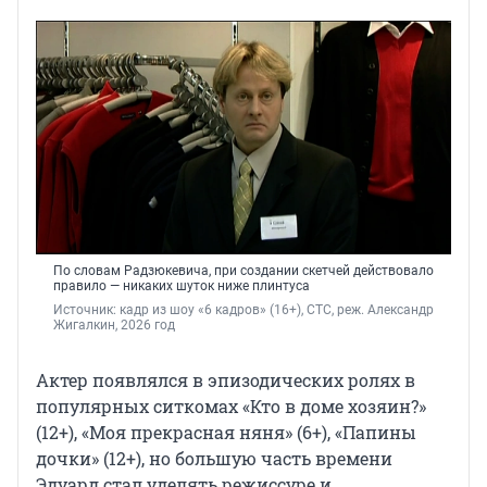
По словам Радзюкевича, при создании скетчей действовало
правило — никаких шуток ниже плинтуса
Источник: 
кадр из шоу «6 кадров» (16+), СТС, реж. Александр 
Жигалкин, 2026 год
Актер появлялся в эпизодических ролях в
популярных ситкомах «Кто в доме хозяин?»
(12+), «Моя прекрасная няня» (6+), «Папины
дочки» (12+), но большую часть времени
Эдуард стал уделять режиссуре и