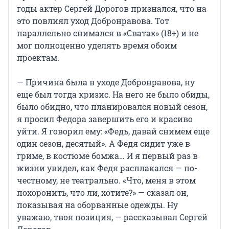
годы актер Сергей Дорогов признался, что на
это повлиял уход Добронравова. Тот
параллельно снимался в «Сватах» (18+) и не
мог полноценно уделять время обоим
проектам.
— Причина была в уходе Добронравова, ну
еще был тогда кризис. На него не было обиды,
было обидно, что планировался новый сезон,
я просил Федора завершить его и красиво
уйти. Я говорил ему: «Федь, давай снимем еще
один сезон, десятый». А Федя сидит уже в
гриме, в костюме бомжа… И я первый раз в
жизни увидел, как Федя расплакался — по-
честному, не театрально. «Что, меня в этом
похоронить, что ли, хотите?» — сказал он,
показывая на оборванные одежды. Ну
уважаю, твоя позиция, — рассказывал Сергей