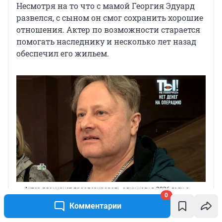
Несмотря на то что с мамой Георгия Эдуард
развелся, с сыном он смог сохранить хорошие
отношения. Актер по возможности старается
помогать наследнику и несколько лет назад
обеспечил его жильем.
Актер планирует прооперировать одну ногу в 2026 году, а
0
вторую — уже в следующем
Комментарии
Источник: 
кадр из программы «Ты не поверишь» (18+), НТВ, 
2026 год