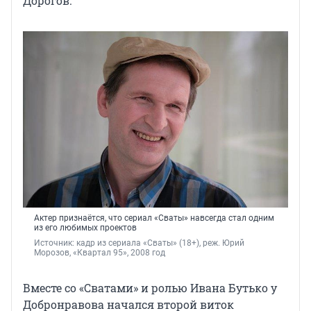
Дорогов.
Актер признаётся, что сериал «Сваты» навсегда стал одним
из его любимых проектов
Источник: 
кадр из сериала «Сваты» (18+), реж. Юрий 
Морозов, 
«Квартал 95», 2008 год
Вместе со «Сватами» и ролью Ивана Бутько у
Добронравова начался второй виток