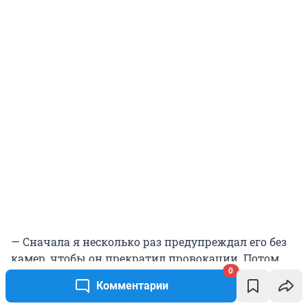
— Сначала я несколько раз предупреждал его без
камер, чтобы он прекратил провокации. Потом
0
уже пришлось говорить при камерах. Не скажу,
Комментарии
что у нас был серьезный конфликт, просто это
такой антагонист в этой истории.