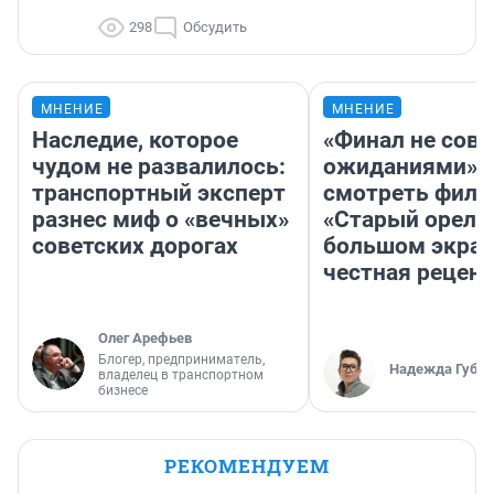
298
Обсудить
МНЕНИЕ
МНЕНИЕ
Наследие, которое
«Финал не совп
чудом не развалилось:
ожиданиями»: 
транспортный эксперт
смотреть фил
разнес миф о «вечных»
«Старый орел» 
советских дорогах
большом экран
честная рецен
Олег Арефьев
Блогер, предприниматель,
Надежда Губар
владелец в транспортном
бизнесе
РЕКОМЕНДУЕМ