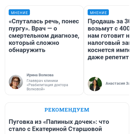
МНЕНИЕ
МНЕНИЕ
«Спуталась речь, понес
Продашь за 300
пургу». Врач — о
возьмут с 4000
смертельном диагнозе,
нам готовит н
который сложно
налоговый зако
обнаружить
коснется импор
даже репетито
Ирина Волкова
Главврач клиники
Анастасия Зав
«Реабилитация доктора
Волковой»
РЕКОМЕНДУЕМ
Пуговка из «Папиных дочек»: что
стало с Екатериной Старшовой