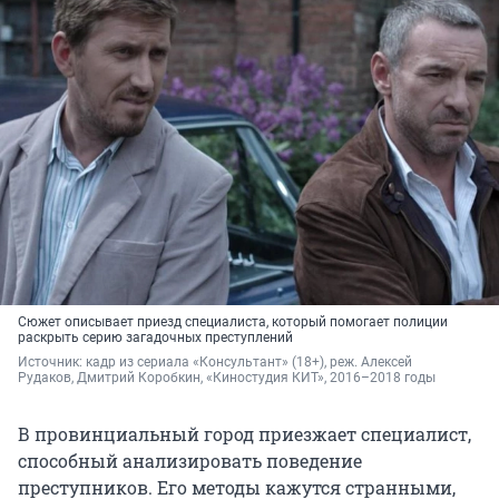
Сюжет описывает приезд специалиста, который помогает полиции
раскрыть серию загадочных преступлений
Источник: 
кадр из сериала «Консультант» (18+), реж. Алексей 
Рудаков, Дмитрий Коробкин, «Киностудия КИТ», 2016–2018 годы
В провинциальный город приезжает специалист,
способный анализировать поведение
преступников. Его методы кажутся странными,