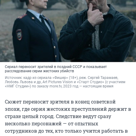
Сериал переносит зрителей в поздний СССР и показывает
расследование серии жестоких убийств
Источник: 
кадр из сериала «Фишер» (18+), реж. Сергей Тарамаев, 
Любовь Львова и др, Art Pictures Vision и «Старт Студио» (с участием 
«НМГ Студии») по заказу more.tv, 2023 год — настоящее время
Сюжет переносит зрителя в конец советской
эпохи, где серия жестоких преступлений держит в
страхе целый город. Следствие ведут сразу
несколько персонажей — от опытных
сотрудников до тех, кто только учится работать в