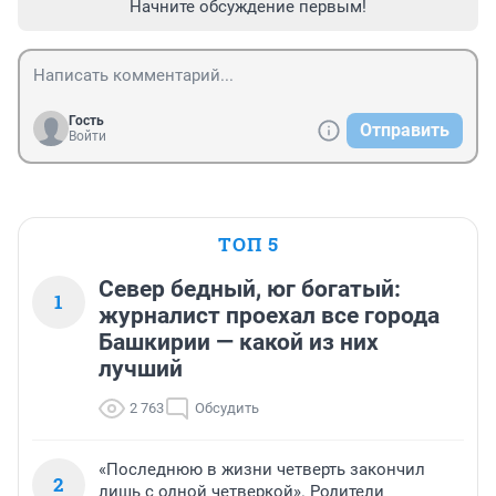
Начните обсуждение первым!
Гость
Отправить
Войти
ТОП 5
Север бедный, юг богатый:
1
журналист проехал все города
Башкирии — какой из них
лучший
2 763
Обсудить
«Последнюю в жизни четверть закончил
2
лишь с одной четверкой». Родители