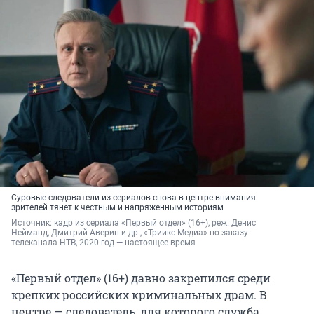
Суровые следователи из сериалов снова в центре внимания:
зрителей тянет к честным и напряженным историям
Источник: 
кадр из сериала «Первый отдел» (16+), реж. Денис 
Нейманд, Дмитрий Аверин и др., «Триикс Медиа» по заказу 
телеканала НТВ, 2020 год — настоящее время
«Первый отдел» (16+) давно закрепился среди
крепких российских криминальных драм. В
центре — следователь, для которого служба