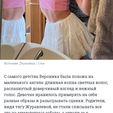
Источник: 
Zhuravlikss / T.me
С самого детства Вероника была похожа на
маленького ангела: длинная копна светлых волос,
распахнутый доверчивый взгляд и нежный
голос. Девочке нравилось примерять на себя
разные образы и разыгрывать сценки. Родители,
видя тягу Журавлевой, не стали списывать все
это на мимолетные забавы, а отдали ее в