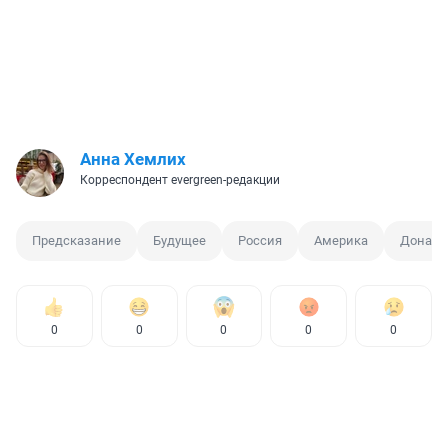
Анна Хемлих
Корреспондент evergreen-редакции
Предсказание
Будущее
Россия
Америка
Дональ
0
0
0
0
0