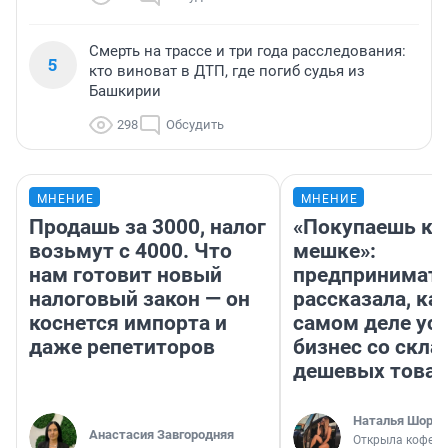
Смерть на трассе и три года расследования:
5
кто виноват в ДТП, где погиб судья из
Башкирии
298
Обсудить
МНЕНИЕ
МНЕНИЕ
Продашь за 3000, налог
«Покупаешь ко
возьмут с 4000. Что
мешке»:
нам готовит новый
предпринимат
налоговый закон — он
рассказала, как
коснется импорта и
самом деле ус
даже репетиторов
бизнес со скл
дешевых това
Наталья Шорох
Анастасия Завгородняя
Открыла кофейн