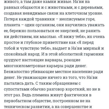
живого, а там даже камни живые. На'ви на
равных общаются и с животными, и с деревьями,
создавая невидимые связи на клеточном уровне.
Потеря каждой травинки – неописуемое горе,
планета – один организм, они научились уважать
ее, бережно пользоваться ее энергией, не ранить
ни действием, ни мыслью. «Я вижу тебя», их очень
простое и глубокое приветствие как «Я перед
тобой и чувствую тебя», выдает в На'ви мирный и
спокойный народ. И в этой абсолютной гармонии
орудуют настоящие варвары, роющие
многокилометровые карьеры ради денег.
Безжалостно убивающие местное население ради
денег. Не уважающие ничего из того, что На'ви
пытались дать. С таким обращением с
супостатами обычно разговор короткий, но не в
этот раз. Ведь племена живут фактически в
первобытном обществе, построенном не на
техническом развитии, а на совершенстве и