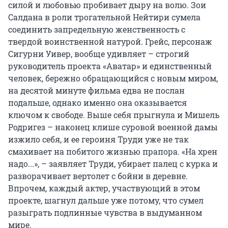
силой и любовью пробивает дыру на волю. Зои
Салдана в роли трогательной Нейтири сумела
соединить запредельную женственность с
твердой воинственной натурой. Грейс, персонаж
Сигурни Уивер, вообще удивляет – строгий
руководитель проекта «Аватар» и единственный
человек, бережно обращающийся с новым миром,
на десятой минуте фильма едва не послан
подальше, однако именно она оказывается
ключом к свободе. Выше себя прыгнула и Мишель
Родригез – наконец клише суровой военной дамы
изжило себя, и ее героиня Труди уже не так
смахивает на побитого жизнью прапора. «На хрен
надо...», – заявляет Труди, убирает палец с курка и
разворачивает вертолет с бойни в деревне.
Впрочем, каждый актер, участвующий в этом
проекте, шагнул дальше уже потому, что сумел
разыграть подлинные чувства в выдуманном
мире.