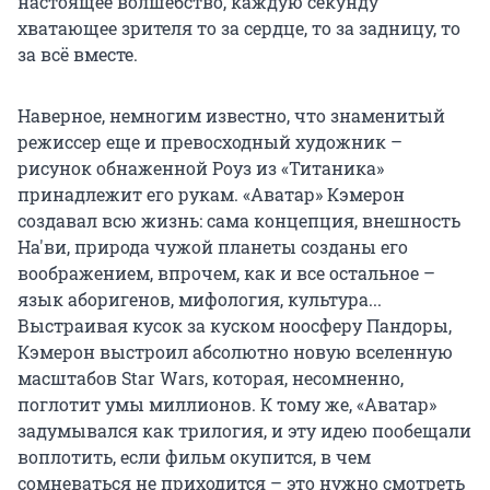
настоящее волшебство, каждую секунду
хватающее зрителя то за сердце, то за задницу, то
за всё вместе.
Наверное, немногим известно, что знаменитый
режиссер еще и превосходный художник –
рисунок обнаженной Роуз из «Титаника»
принадлежит его рукам. «Аватар» Кэмерон
создавал всю жизнь: сама концепция, внешность
На'ви, природа чужой планеты созданы его
воображением, впрочем, как и все остальное –
язык аборигенов, мифология, культура...
Выстраивая кусок за куском ноосферу Пандоры,
Кэмерон выстроил абсолютно новую вселенную
масштабов Star Wars, которая, несомненно,
поглотит умы миллионов. К тому же, «Аватар»
задумывался как трилогия, и эту идею пообещали
воплотить, если фильм окупится, в чем
сомневаться не приходится – это нужно смотреть