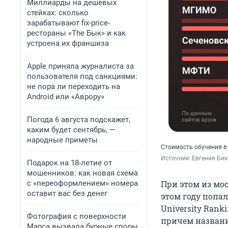
Миллиарды на дешевых
стейках: сколько
зарабатывают fix-price-
рестораны «The Бык» и как
устроена их франшиза
Apple приняла журналиста за
пользователя под санкциями:
не пора ли переходить на
Android или «Аврору»
Погода 6 августа подскажет,
каким будет сентябрь, —
народные приметы
Стоимость обучения в 
Источник: 
Евгения Бик
Подарок на 18-летие от
мошенников: как новая схема
с «переоформлением» номера
При этом из мо
оставит вас без денег
этом году попал
University Rank
Фотография с поверхности
причем названи
Марса вызвала бурные споры