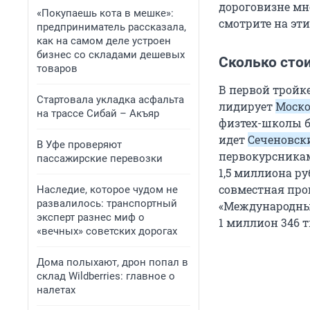
дороговизне мн
«Покупаешь кота в мешке»:
смотрите на эт
предприниматель рассказала,
как на самом деле устроен
бизнес со складами дешевых
Сколько стои
товаров
В первой тройк
Стартовала укладка асфальта
лидирует
Моско
на трассе Сибай – Акъяр
физтех-школы б
идет
Сеченовск
В Уфе проверяют
первокурсникам
пассажирские перевозки
1,5
миллиона ру
совместная прог
Наследие, которое чудом не
развалилось: транспортный
«Международные
эксперт разнес миф о
1
миллион
346
т
«вечных» советских дорогах
Дома полыхают, дрон попал в
склад Wildberries: главное о
налетах