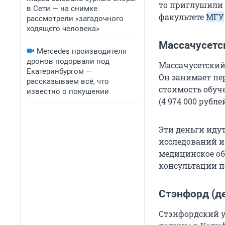
то приглушили 
в Сети — на снимке
факультете
МГУ
рассмотрели «загадочного
ходящего человека»
Массачусетс
Mercedes производителя
дронов подорвали под
Массачусетский
Екатеринбургом —
Он занимает пе
рассказываем всё, что
стоимость обуч
известно о покушении
(
4 974 000
рублей
Эти деньги иду
исследований и
медицинское об
консультации п
Стэнфорд (д
Стэнфордский у