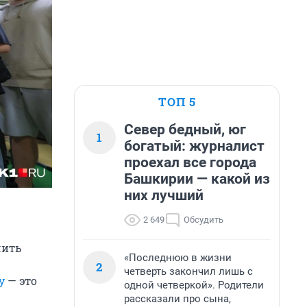
ТОП 5
Север бедный, юг
1
богатый: журналист
проехал все города
Башкирии — какой из
них лучший
2 649
Обсудить
чить
«Последнюю в жизни
2
четверть закончил лишь с
у
— это
одной четверкой». Родители
рассказали про сына,