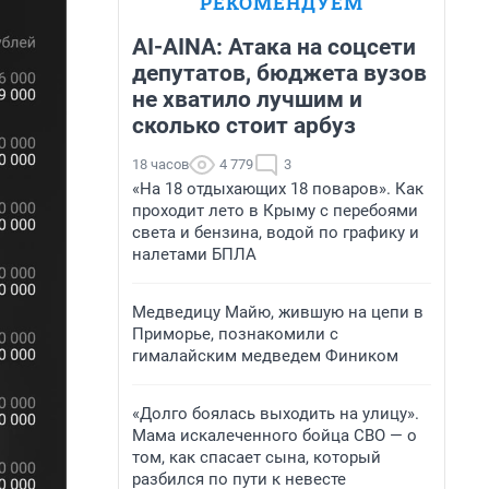
РЕКОМЕНДУЕМ
AI-AINA: Атака на соцсети
депутатов, бюджета вузов
не хватило лучшим и
сколько стоит арбуз
18 часов
4 779
3
«На 18 отдыхающих 18 поваров». Как
проходит лето в Крыму с перебоями
света и бензина, водой по графику и
налетами БПЛА
Медведицу Майю, жившую на цепи в
Приморье, познакомили с
гималайским медведем Фиником
«Долго боялась выходить на улицу».
Мама искалеченного бойца СВО — о
том, как спасает сына, который
разбился по пути к невесте