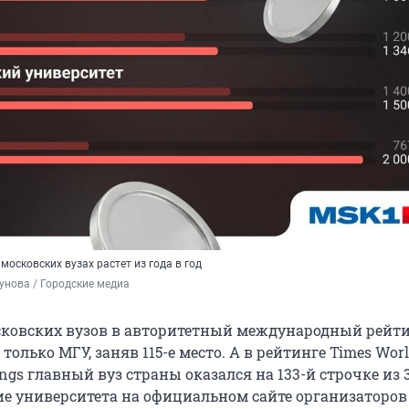
московских вузах растет из года в год
унова / Городские медиа
сковских вузов в авторитетный международный рейти
 только МГУ, заняв
115-е
место. А в рейтинге Times Wor
ings главный вуз страны оказался на
133-й
строчке из 3
е университета на официальном сайте организаторов