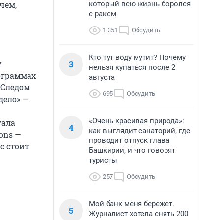
который всю жизнь боролся
чем,
с раком
1 351
Обсудить
Кто тут воду мутит? Почему
3
у
нельзя купаться после 2
рограммах
августа
 Следом
695
Обсудить
дело» —
«Очень красивая природа»:
тала
4
как выглядит санаторий, где
ions —
проводит отпуск глава
с стоит
Башкирии, и что говорят
туристы
257
Обсудить
Мой банк меня бережет.
5
Журналист хотела снять 200