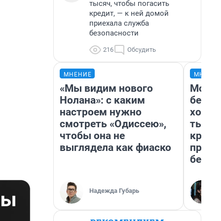
тысяч, чтобы погасить
кредит, — к ней домой
приехала служба
безопасности
216
Обсудить
МНЕНИЕ
МНЕНИ
«Мы видим нового
Мой б
Нолана»: с каким
береж
настроем нужно
хотел
смотреть «Одиссею»,
тысяч
чтобы она не
креди
выглядела как фиаско
приех
безоп
Надежда Губарь