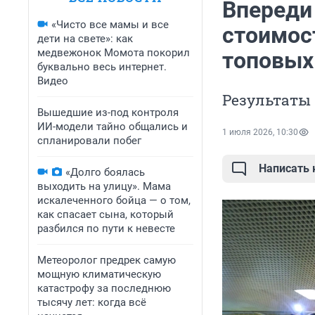
Впереди
«Чисто все мамы и все
стоимост
дети на свете»: как
медвежонок Момота покорил
топовых
буквально весь интернет.
Видео
Результаты 
Вышедшие из-под контроля
ИИ-модели тайно общались и
1 июля 2026, 10:30
спланировали побег
Написать
«Долго боялась
выходить на улицу». Мама
искалеченного бойца — о том,
как спасает сына, который
разбился по пути к невесте
Метеоролог предрек самую
мощную климатическую
катастрофу за последнюю
тысячу лет: когда всё