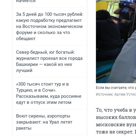
начнется
За 5 дней до 100 тысяч рублей:
какую подработку предлагают
на Восточном экономическом
форуме и сколько за что
обещают
Север бедный, юг богатый:
журналист проехал все города
Башкирии — какой из них
лучший
«300 тысяч стоит тур и в
Если вы считаете, что
Турцию, и в Сочи».
Источник: 
Артем Устю
Рассказываем, куда россияне
едут в отпуск этим летом
То, что учеба в
Воют сирены, аэропорты
высоких баллов 
закрывают: на Урал летят
московские вуз
ракеты
тоже не секрет.