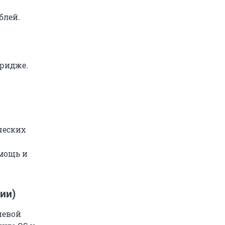
блей.
бридже.
ческих
мощь и
ии)
иевой