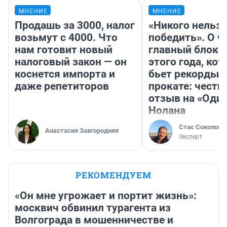
МНЕНИЕ
МНЕНИЕ
Продашь за 3000, налог
«Никого нельз
возьмут с 4000. Что
победить». О ч
нам готовит новый
главный блокб
налоговый закон — он
этого года, ко
коснется импорта и
бьет рекорды 
даже репетиторов
прокате: честн
отзыв на «Оди
Нолана
Стас Соколов
Анастасия Завгородняя
Эксперт
РЕКОМЕНДУЕМ
«Он мне угрожает и портит жизнь»:
москвич обвинил турагента из
Волгограда в мошенничестве и