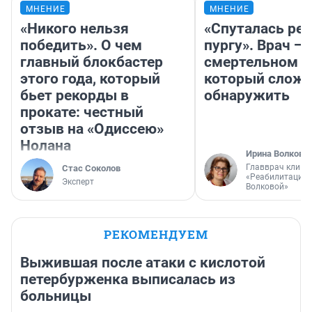
МНЕНИЕ
МНЕНИЕ
«Никого нельзя
«Спуталась реч
победить». О чем
пургу». Врач — 
главный блокбастер
смертельном д
этого года, который
который слож
бьет рекорды в
обнаружить
прокате: честный
отзыв на «Одиссею»
Нолана
Ирина Волкова
Главврач клини
Стас Соколов
«Реабилитация 
Эксперт
Волковой»
РЕКОМЕНДУЕМ
Выжившая после атаки с кислотой
петербурженка выписалась из
больницы