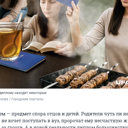
 диплому находят некоторые
нова / Городские порталы
 — предмет спора отцов и детей. Родители чуть ли н
н не хочет поступать в вуз, пророчат ему несчастную 
 за гроши. А в новой реальности диплом большинству 