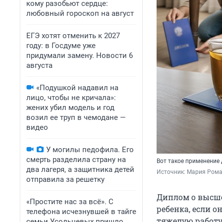
кому разобьют сердце:
любовный гороскоп на август
ЕГЭ хотят отменить к 2027
году: в Госдуме уже
придумали замену. Новости 6
августа
«Подушкой надавил на
лицо, чтобы не кричала»:
жених убил модель и год
возил ее труп в чемодане —
видео
У могилы педофила. Его
смерть разделила страну на
Вот такое применение
два лагеря, а защитника детей
Источник: 
Мария Рома
отправила за решетку
Диплом о высшем
«Простите нас за всё». С
ребенка, если о
телефона исчезнувшей в тайге
тяжелую работу
семьи Усольцевых пришло