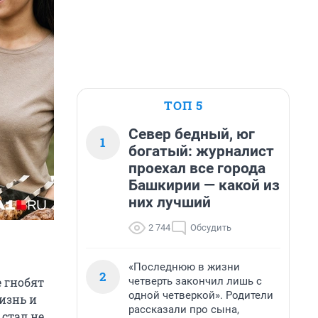
ТОП 5
Север бедный, юг
1
богатый: журналист
проехал все города
Башкирии — какой из
них лучший
2 744
Обсудить
«Последнюю в жизни
2
четверть закончил лишь с
е гнобят
одной четверкой». Родители
жизнь и
рассказали про сына,
стал не