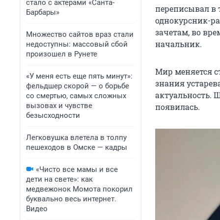
стало с актерами «Санта-
переписывал в 
Барбары»
однокурсник-ра
зачетам, во вре
Множество сайтов враз стали
начальник.
недоступны: массовый сбой
произошел в Рунете
Мир меняется с
«У меня есть еще пять минут»:
знания устарева
фельдшер скорой — о борьбе
актуальность. Ш
со смертью, самых сложных
вызовах и чувстве
появилась.
безысходности
Легковушка влетела в толпу
пешеходов в Омске — кадры
«Чисто все мамы и все
дети на свете»: как
медвежонок Момота покорил
буквально весь интернет.
Видео