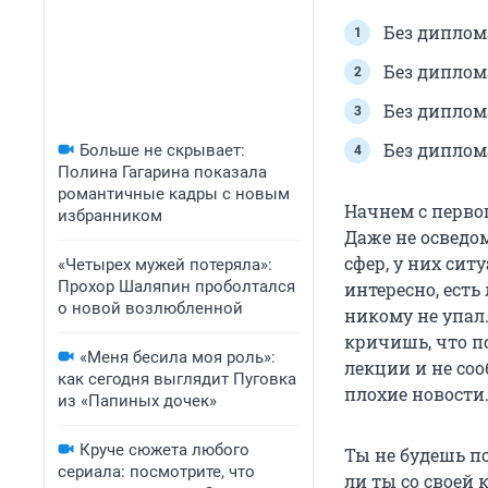
Без диплом
Без диплом
Без диплом
Без диплом
Больше не скрывает:
Полина Гагарина показала
романтичные кадры с новым
Начнем с первог
избранником
Даже не осведо
сфер, у них сит
«Четырех мужей потеряла»:
Прохор Шаляпин проболтался
интересно, есть
о новой возлюбленной
никому не упал
кричишь, что п
«Меня бесила моя роль»:
лекции и не со
как сегодня выглядит Пуговка
плохие новости
из «Папиных дочек»
Круче сюжета любого
Ты не будешь п
сериала: посмотрите, что
ли ты со своей 