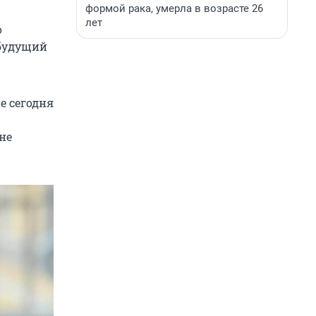
формой рака, умерла в возрасте 26
лет
о
 будущий
е сегодня
 не