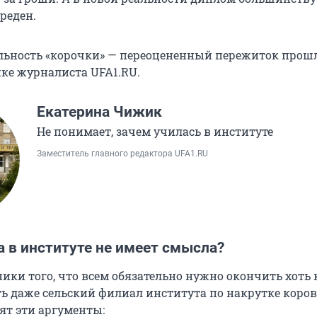
реден.
льность «корочки» — переоцененный пережиток прошл
нке журналиста UFA1.RU.
Екатерина Чижик
Не понимает, зачем училась в институте
Заместитель главного редактора UFA1.RU
 в институте не имеет смысла?
ики того, что всем обязательно нужно окончить хоть 
сть даже сельский филиал института по накрутке коро
ят эти аргументы: