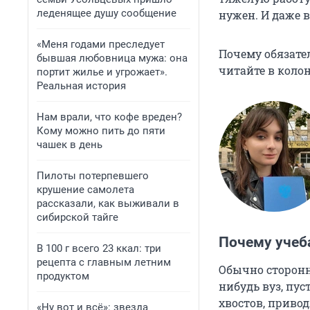
леденящее душу сообщение
нужен. И даже в
«Меня годами преследует
Почему обязате
бывшая любовница мужа: она
читайте в коло
портит жилье и угрожает».
Реальная история
Нам врали, что кофе вреден?
Кому можно пить до пяти
чашек в день
Пилоты потерпевшего
крушение самолета
рассказали, как выживали в
сибирской тайге
Почему учеба
В 100 г всего 23 ккал: три
рецепта с главным летним
Обычно сторонн
продуктом
нибудь вуз, пу
хвостов, привод
«Ну вот и всё»: звезда