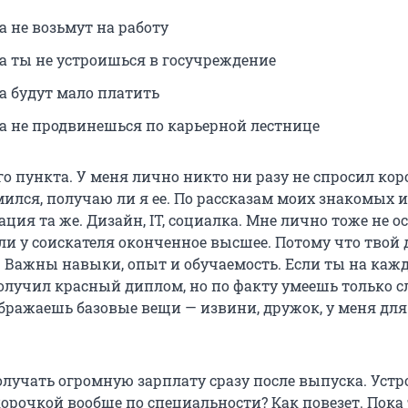
а не возьмут на работу
а ты не устроишься в госучреждение
а будут мало платить
а не продвинешься по карьерной лестнице
о пункта. У меня лично никто ни разу не спросил кор
мился, получаю ли я ее. По рассказам моих знакомых 
уация та же. Дизайн, IT, социалка. Мне лично тоже не о
 ли у соискателя оконченное высшее. Потому что твой
. Важны навыки, опыт и обучаемость. Если ты на каж
олучил красный диплом, но по факту умеешь только 
ображаешь базовые вещи — извини, дружок, у меня для
.
олучать огромную зарплату сразу после выпуска. Уст
корочкой вообще по специальности? Как повезет. Пока