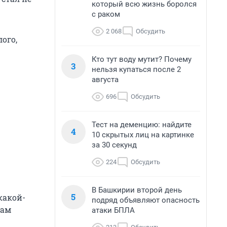
который всю жизнь боролся
с раком
2 068
Обсудить
ого,
Кто тут воду мутит? Почему
3
нельзя купаться после 2
августа
696
Обсудить
Тест на деменцию: найдите
4
10 скрытых лиц на картинке
за 30 секунд
224
Обсудить
В Башкирии второй день
5
какой-
подряд объявляют опасность
вам
атаки БПЛА