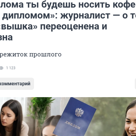
плома ты будешь носить кофе
 дипломом»: журналист — о т
«вышка» переоценена и
зна
ережиток прошлого
1 123
 комментарий