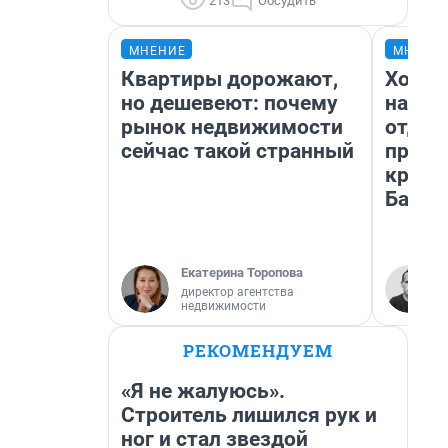
213
Обсудить
МНЕНИЕ
МНЕНИ
Квартиры дорожают,
Хотит
но дешевеют: почему
нас ес
рынок недвижимости
отдох
сейчас такой странный
пропа
крупн
Башк
Екатерина Торопова
директор агентства
недвижимости
РЕКОМЕНДУЕМ
«Я не жалуюсь».
Строитель лишился рук и
ног и стал звездой