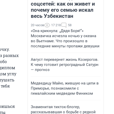
соцсетей: как он живет и
почему его семью искал
весь Узбекистан
20 часов
17 218
58
«Она крикнула: „Дядя Боря!“»
Москвичка исчезла ночью у океана
во Вьетнаме. Что произошло в
последние минуты пропажи девушки
очку.
из разных
Август перевернет жизнь Козерогов.
собо
К чему готовит ретроградный Сатурн
 диплом
— прогноз
дом углу
слушать
Медведицу Майю, жившую на цепи в
 тебя
Приморье, познакомили с
гималайским медведем Фиником
роишься
Знаменитая тикток-блогер,
рассказывавшая о борьбе с редкой
 ты