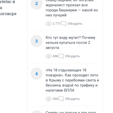
Север бедный, юг богатый:
ателю и
2
журналист проехал все
а
города Башкирии — какой из
азговоре
них лучший
2 777
Обсудить
Кто тут воду мутит? Почему
3
нельзя купаться после 2
августа
698
Обсудить
«На 18 отдыхающих 18
4
поваров». Как проходит лето
в Крыму с перебоями света и
бензина, водой по графику и
налетами БПЛА
304
Обсудить
Смерть на трассе и три года