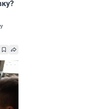
вку?
у