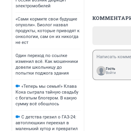
России возник дефицит
электромобилей
КОММЕНТАР
«Сами кормите свои будущие
опухоли». Биолог назвал
продукты, которые приводят к
онкологии, сам он их никогда
не ест
Один переход по ссылке
изменил всё. Как мошенники
довели школьницу до
Гость
попытки поджога здания
Войти
«Теперь мы семья!» Клава
Кока сыграла тайную свадьбу
с богатым блогером. В какую
сумму всё обошлось
С детства грезил о ГАЗ-24:
автоплюшкин переехал в
маленький хутор и превратил