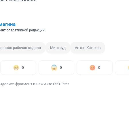
магина
ент оперативной редакции
щенная рабочая неделя
Минтруд
Антон Котяков
0
0
0
ыделите фрагмент и нажмите Ctrl+Enter