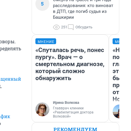
5
расследования: кто виноват
в ДТП, где погиб судья из
Башкирии
251
Обсудить
оворы.
МНЕНИЕ
МНЕНИ
ределять
«Спуталась речь, понес
«Нико
пургу». Врач — о
побед
смертельном диагнозе,
главн
который сложно
этого
обнаружить
бьет 
ращенный
прока
,
отзыв
Нолан
Ирина Волкова
Главврач клиники
«Реабилитация доктора
афик
Волковой»
о
РЕКОМЕНДУЕМ