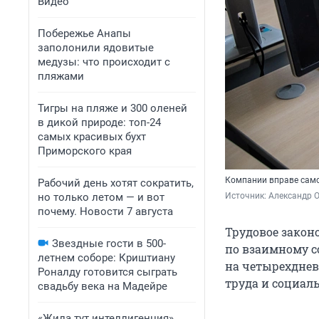
Видео
Побережье Анапы
заполонили ядовитые
медузы: что происходит с
пляжами
Тигры на пляже и 300 оленей
в дикой природе: топ-24
самых красивых бухт
Приморского края
Компании вправе само
Рабочий день хотят сократить,
но только летом — и вот
Источник: 
Александр 
почему. Новости 7 августа
Трудовое закон
Звездные гости в 500-
по взаимному с
летнем соборе: Криштиану
на четырехдневк
Роналду готовится сыграть
труда и социал
свадьбу века на Мадейре
«Жила тут интеллигенция».