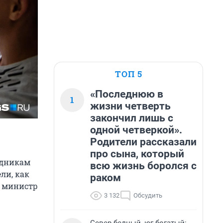
ТОП 5
«Последнюю в
1
жизни четверть
закончил лишь с
одной четверкой».
Родители рассказали
про сына, который
удникам
всю жизнь боролся с
ли, как
раком
л министр
3 132
Обсудить