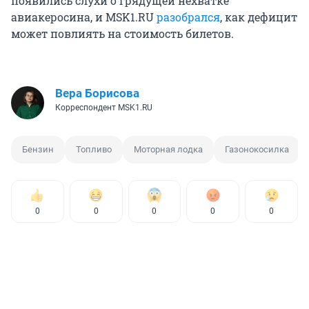
появились слухи о грядущей нехватке
авиакеросина, и MSK1.RU
разобрался
, как дефицит
может повлиять на стоимость билетов.
Вера Борисова
Корреспондент MSK1.RU
Бензин
Топливо
Моторная лодка
Газонокосилка
0
0
0
0
0