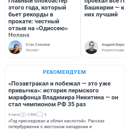
главный блокбастер
проехал все го
этого года, который
Башкирии — ка
бьет рекорды в
них лучший
прокате: честный
отзыв на «Одиссею»
Нолана
Стас Соколов
Андрей Бирюко
Эксперт
Корреспондент 
РЕКОМЕНДУЕМ
«Позавтракал и побежал — это уже
привычка»: история пермского
марафонца Владимира Никитина — он
стал чемпионом РФ 35 раз
4 часа
2 806
5
«Год преследовал и облил кислотой». Рассказ
петербурженки о жестоком нападении и