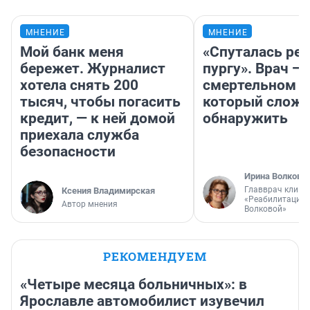
МНЕНИЕ
МНЕНИЕ
Мой банк меня
«Спуталась реч
бережет. Журналист
пургу». Врач — 
хотела снять 200
смертельном д
тысяч, чтобы погасить
который слож
кредит, — к ней домой
обнаружить
приехала служба
безопасности
Ирина Волкова
Главврач клини
Ксения Владимирская
«Реабилитация 
Автор мнения
Волковой»
РЕКОМЕНДУЕМ
«Четыре месяца больничных»: в
Ярославле автомобилист изувечил