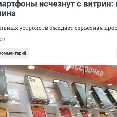
артфоны исчезнут с витрин: 
чина
льных устройств ожидает серьезная про
211
 комментарий