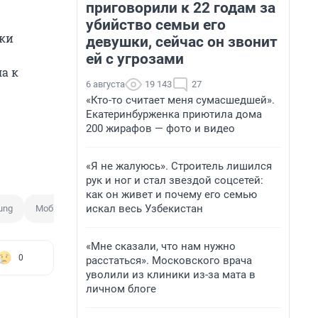
приговорили к 22 годам за
убийство семьи его
вки
девушки, сейчас он звонит
ей с угрозами
а к
6 августа
19 143
27
«Кто-то считает меня сумасшедшей».
Екатеринбурженка приютила дома
200 жирафов — фото и видео
«Я не жалуюсь». Строитель лишился
рук и ног и стал звездой соцсетей:
как он живет и почему его семью
искал весь Узбекистан
ung
Мобильные гаджеты
«Мне сказали, что нам нужно
0
расстаться». Московского врача
уволили из клиники из-за мата в
личном блоге