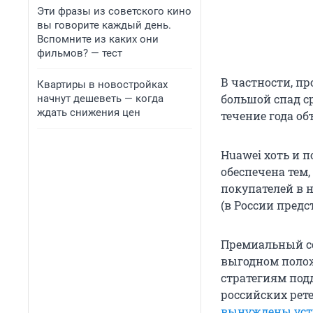
Эти фразы из советского кино
вы говорите каждый день.
Вспомните из каких они
фильмов? — тест
В частности, пр
Квартиры в новостройках
большой спад с
начнут дешеветь — когда
ждать снижения цен
течение года об
Huawei хоть и 
обеспечена тем
покупателей в н
(в России предст
Премиальный се
выгодном полож
стратегиям под
российских рет
вынуждены уст