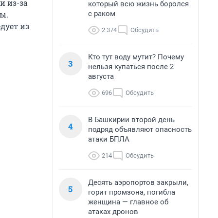
и из-за
который всю жизнь боролся
с раком
ы.
дует из
2 374
Обсудить
Кто тут воду мутит? Почему
3
нельзя купаться после 2
августа
696
Обсудить
В Башкирии второй день
4
подряд объявляют опасность
атаки БПЛА
214
Обсудить
Десять аэропортов закрыли,
5
горит промзона, погибла
женщина — главное об
атаках дронов