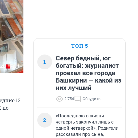
ТОП 5
Север бедный, юг
1
богатый: журналист
проехал все города
Башкирии — какой из
них лучший
2 754
Обсудить
едние 13
% по
«Последнюю в жизни
2
четверть закончил лишь с
одной четверкой». Родители
рассказали про сына,