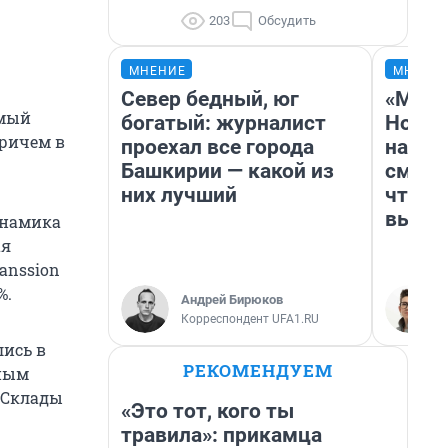
203
Обсудить
МНЕНИЕ
МНЕНИ
Север бедный, юг
«Мы в
амый
богатый: журналист
Нолан
Причем в
проехал все города
настр
Башкирии — какой из
смотр
них лучший
чтобы
выгля
инамика
ая
anssion
%.
Андрей Бирюков
Корреспондент UFA1.RU
лись в
РЕКОМЕНДУЕМ
нным
 Склады
«Это тот, кого ты
травила»: прикамца