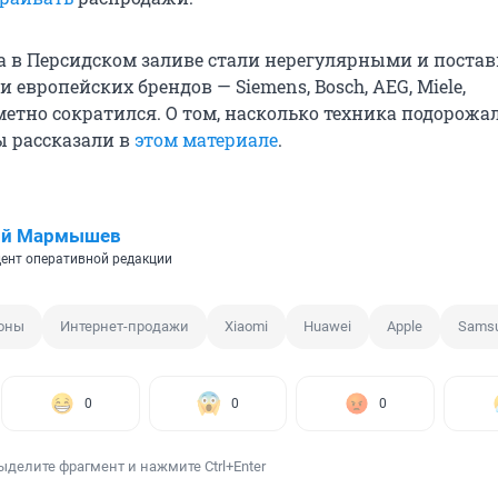
а в Персидском заливе стали нерегулярными и поста
 европейских брендов — Siemens, Bosch, AEG, Miele,
етно сократился. О том, насколько техника подорожал
ы рассказали в
этом материале
.
ий Мармышев
ент оперативной редакции
фоны
Интернет-продажи
Xiaomi
Huawei
Apple
Sams
0
0
0
ыделите фрагмент и нажмите Ctrl+Enter