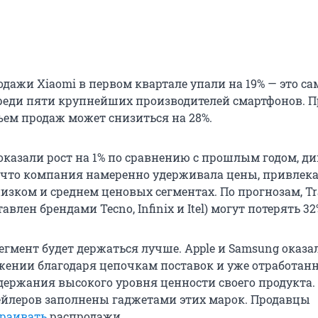
одажи Xiaomi в первом квартале упали на 19% — это с
реди пяти крупнейших производителей смартфонов. 
ъем продаж может снизиться на 28%.
показали рост на 1% по сравнению с прошлым годом, д
, что компания намеренно удерживала цены, привлек
изком и среднем ценовых сегментах. По прогнозам, Tr
авлен брендами Tecno, Infinix и Itel) могут потерять 32
гмент будет держаться лучше. Apple и Samsung оказа
ении благодаря цепочкам поставок и уже отработа
держания высокого уровня ценности своего продукта.
ейлеров заполнены гаджетами этих марок. Продавцы
раивать
распродажи.