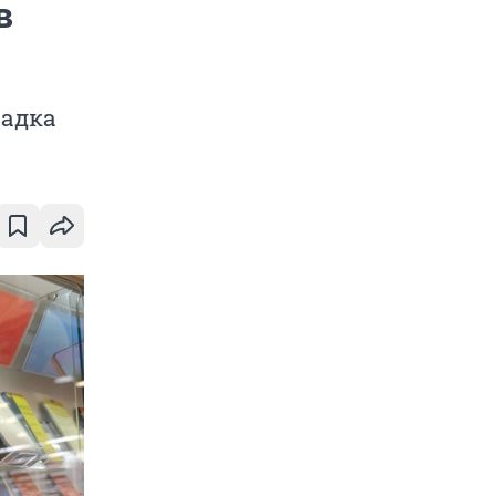
в
садка