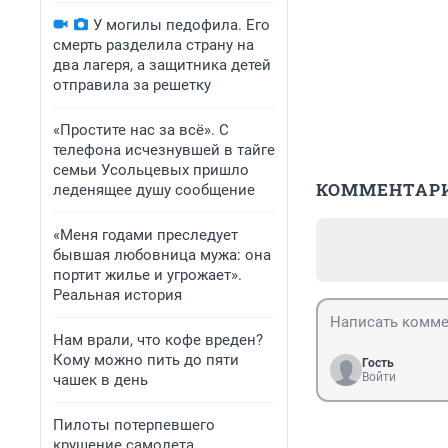
У могилы педофила. Его
смерть разделила страну на
два лагеря, а защитника детей
отправила за решетку
«Простите нас за всё». С
телефона исчезнувшей в тайге
семьи Усольцевых пришло
КОММЕНТАР
леденящее душу сообщение
«Меня годами преследует
бывшая любовница мужа: она
портит жилье и угрожает».
Реальная история
Нам врали, что кофе вреден?
Кому можно пить до пяти
Гость
Войти
чашек в день
Пилоты потерпевшего
крушение самолета