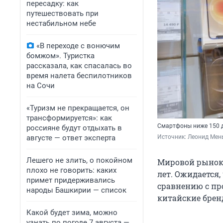
пересадку: как
путешествовать при
нестабильном небе
«В переходе с вонючим
бомжом». Туристка
рассказала, как спасалась во
время налета беспилотников
на Сочи
«Туризм не прекращается, он
трансформируется»: как
Смартфоны ниже 150 д
россияне будут отдыхать в
августе — ответ эксперта
Источник: 
Леонид Мен
Лешего не злить, о покойном
Мировой рынок 
плохо не говорить: каких
лет. Ожидается,
примет придерживались
сравнению с пр
народы Башкирии — список
китайские брен
Какой будет зима, можно
узнать по погоде 7 августа —