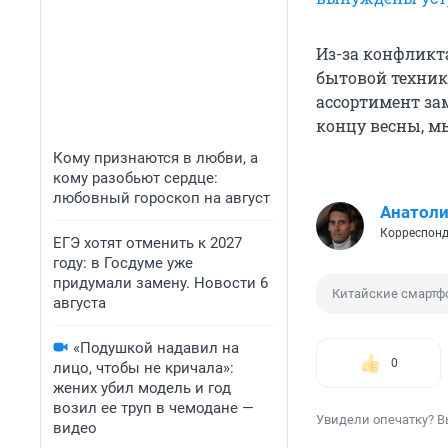
Из-за конфликт
бытовой техники
ассортимент зам
концу весны, м
Кому признаются в любви, а
кому разобьют сердце:
любовный гороскоп на август
Анатол
Корреспонд
ЕГЭ хотят отменить к 2027
году: в Госдуме уже
придумали замену. Новости 6
Китайские смарт
августа
«Подушкой надавил на
0
лицо, чтобы не кричала»:
жених убил модель и год
возил ее труп в чемодане —
Увидели опечатку? В
видео