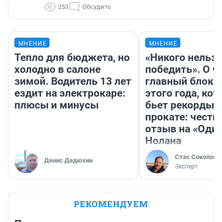
253
Обсудить
МНЕНИЕ
МНЕНИЕ
Тепло для бюджета, но
«Никого нельз
холодно в салоне
победить». О ч
зимой. Водитель 13 лет
главный блокб
ездит на электрокаре:
этого года, ко
плюсы и минусы
бьет рекорды 
прокате: честн
отзыв на «Оди
Нолана
Стас Соколов
Денис Дедюхин
Эксперт
РЕКОМЕНДУЕМ