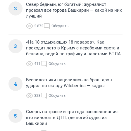
Север бедный, юг богатый: журналист
2
проехал все города Башкирии — какой из них
лучший
2 872
Обсудить
«На 18 отдыхающих 18 поваров». Как
3
проходит лето в Крыму с перебоями света и
бензина, водой по графику и налетами БПЛА
411
Обсудить
Беспилотники нацелились на Урал: дрон
4
ударил по складу Wildberries — кадры
328
Обсудить
Смерть на трассе и три года расследования:
5
кто виноват в ДТП, где погиб судья из
Башкирии