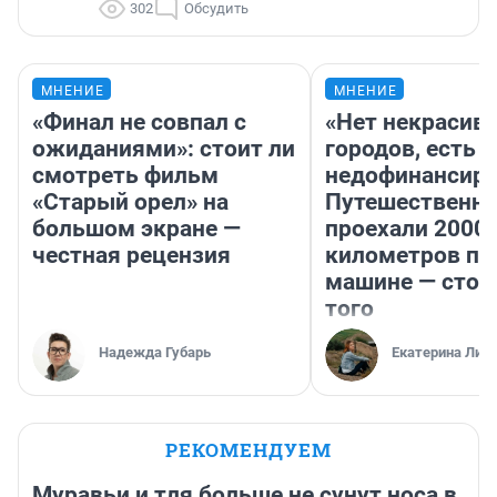
302
Обсудить
МНЕНИЕ
МНЕНИЕ
«Финал не совпал с
«Нет некрасив
ожиданиями»: стоит ли
городов, есть
смотреть фильм
недофинансиро
«Старый орел» на
Путешественн
большом экране —
проехали 2000
честная рецензия
километров по 
машине — стои
того
Надежда Губарь
Екатерина Лит
РЕКОМЕНДУЕМ
Муравьи и тля больше не сунут носа в