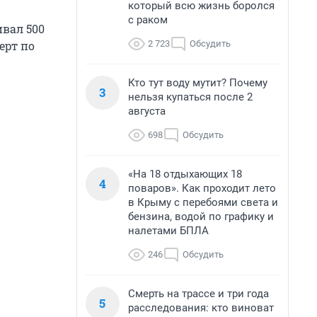
который всю жизнь боролся
с раком
ивал 500
2 723
Обсудить
ерт по
Кто тут воду мутит? Почему
3
нельзя купаться после 2
августа
698
Обсудить
«На 18 отдыхающих 18
4
поваров». Как проходит лето
в Крыму с перебоями света и
бензина, водой по графику и
налетами БПЛА
246
Обсудить
Смерть на трассе и три года
5
расследования: кто виноват