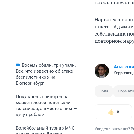
также полезные
Нарваться на ш
плиты. Админи
собственник пол
повторном наруш
Восемь сбили, три упали.
Анатол
Все, что известно об атаке
Корреспонд
беспилотников на
Екатеринбург
Вода
Нормати
Покупатель приобрел на
маркетплейсе новенький
телевизор, а вместе с ним —
0
кучу проблем
Волейбольный турнир МЧС
Увидели опечатку? В