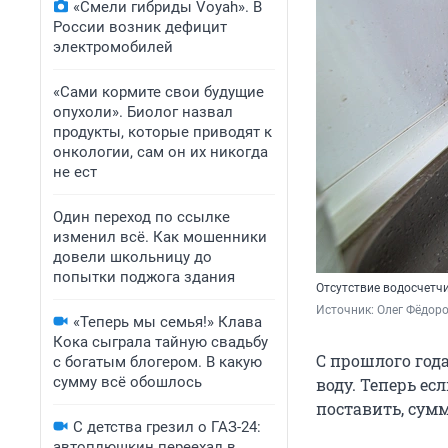
«Смели гибриды Voyah». В
России возник дефицит
электромобилей
«Сами кормите свои будущие
опухоли». Биолог назвал
продукты, которые приводят к
онкологии, сам он их никогда
не ест
Один переход по ссылке
изменил всё. Как мошенники
довели школьницу до
попытки поджога здания
Отсутствие водосчетч
Источник: 
Олег Фёдоро
«Теперь мы семья!» Клава
Кока сыграла тайную свадьбу
С прошлого год
с богатым блогером. В какую
сумму всё обошлось
воду. Теперь ес
поставить, сум
С детства грезил о ГАЗ-24:
автоплюшкин переехал в