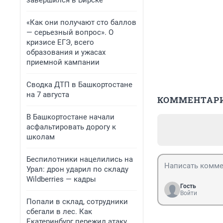
завершился в Бирске
«Как они получают сто баллов
— серьезный вопрос». О
кризисе ЕГЭ, всего
образования и ужасах
приемной кампании
Сводка ДТП в Башкортостане
на 7 августа
КОММЕНТАР
В Башкортостане начали
асфальтировать дорогу к
школам
Беспилотники нацелились на
Урал: дрон ударил по складу
Wildberries — кадры
Гость
Войти
Попали в склад, сотрудники
сбегали в лес. Как
Екатеринбург пережил атаку