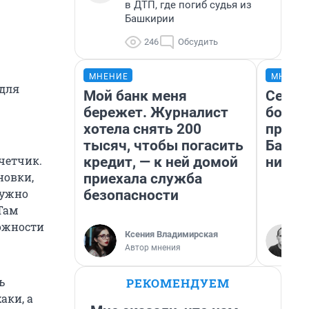
в ДТП, где погиб судья из
Башкирии
246
Обсудить
МНЕНИЕ
МНЕНИ
для
Мой банк меня
Север
бережет. Журналист
богат
хотела снять 200
проех
тысяч, чтобы погасить
Башки
четчик.
кредит, — к ней домой
них л
новки,
приехала служба
нужно
безопасности
Там
ожности
Ксения Владимирская
Автор мнения
ь
РЕКОМЕНДУЕМ
аки, а