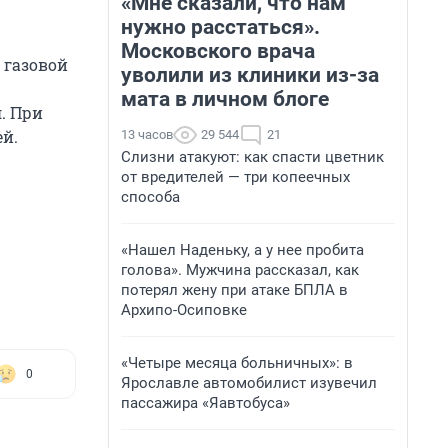
«Мне сказали, что нам
нужно расстаться».
Московского врача
 газовой
уволили из клиники из-за
мата в личном блоге
. При
ей.
13 часов
29 544
21
Слизни атакуют: как спасти цветник
от вредителей — три копеечных
способа
«Нашел Наденьку, а у нее пробита
голова». Мужчина рассказал, как
потерял жену при атаке БПЛА в
Архипо-Осиповке
«Четыре месяца больничных»: в
0
Ярославле автомобилист изувечил
пассажира «Яавтобуса»