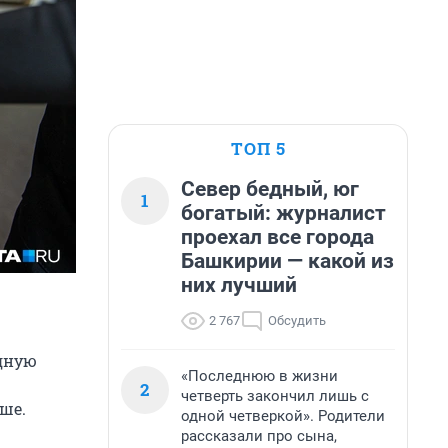
ТОП 5
Север бедный, юг
1
богатый: журналист
проехал все города
Башкирии — какой из
них лучший
2 767
Обсудить
одную
«Последнюю в жизни
2
четверть закончил лишь с
ше.
одной четверкой». Родители
рассказали про сына,