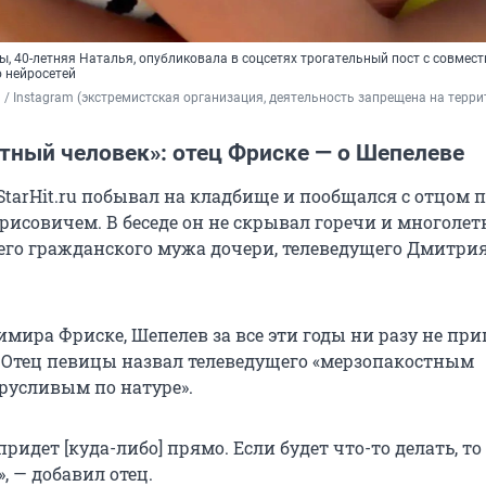
, 40-летняя Наталья, опубликовала в соцсетях трогательный пост с совмес
 нейросетей
 / 
Instagram (экстремистская организация, деятельность запрещена на терри
тный человек»: отец Фриске — о Шепелеве
StarHit.ru побывал на кладбище и пообщался с отцом
исовичем. В беседе он не скрывал горечи и многолет
го гражданского мужа дочери, телеведущего Дмитри
мира Фриске, Шепелев за все эти годы ни разу не пр
Отец певицы назвал телеведущего «мерзопакостным
трусливым по натуре».
придет [куда-либо] прямо. Если будет что-то делать, то
», — добавил отец.