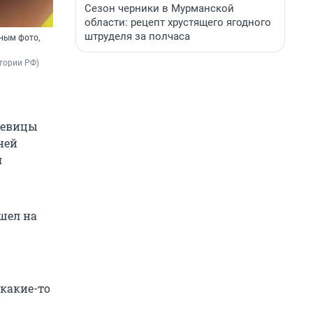
Сезон черники в Мурманской
области: рецепт хрустящего ягодного
штруделя за полчаса
тным фото,
тории РФ)
 певицы
ней
я
ишел на
 какие-то