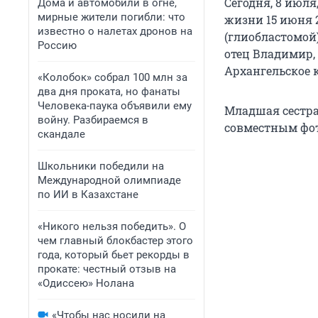
Сегодня, 8 июля
Дома и автомобили в огне,
мирные жители погибли: что
жизни 15 июня 2
известно о налетах дронов на
(глиобластомой)
Россию
отец Владимир,
Архангельское 
«Колобок» собрал 100 млн за
два дня проката, но фанаты
Человека-паука объявили ему
Младшая сестра
войну. Разбираемся в
совместным фот
скандале
Школьники победили на
Международной олимпиаде
по ИИ в Казахстане
«Никого нельзя победить». О
чем главный блокбастер этого
года, который бьет рекорды в
прокате: честный отзыв на
«Одиссею» Нолана
«Чтобы нас носили на