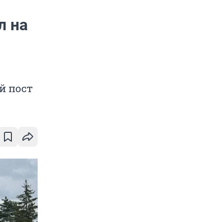
л на
й пост