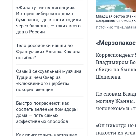
«Жила тут интеллигенция».
История сибирского дома-
Младшая сестра Жанны
бумеранга, где в гости ходили
созданным с помощью
через балконы, — таких всего
Источник: 
friske_natalia
два в России
«Мерзопакос
Тело россиянки нашли во
Французских Альпах. Как она
Корреспондент 
погибла?
Владимиром Бор
обиды на бывше
Самый сексуальный мужчина
Шепелева.
Турции: чем Омер из
«Клюквенного щербета»
покорил женщин
По словам Влади
могилу Жанны. 
Быстро покраснеют: как
человеком» и «
соспеть зеленые помидоры
дома — пять самых
эффективных способов
«Он никогда не 
пакости из угла
Как приготовить настоящее