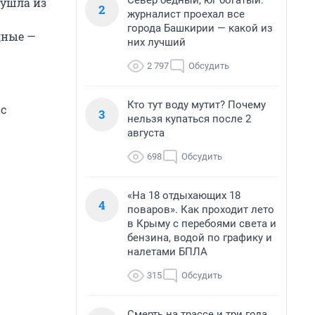
Север бедный, юг богатый:
 ушла из
2
журналист проехал все
города Башкирии — какой из
дные —
них лучший
2 797
Обсудить
Кто тут воду мутит? Почему
 с
3
нельзя купаться после 2
августа
698
Обсудить
«На 18 отдыхающих 18
4
поваров». Как проходит лето
в Крыму с перебоями света и
бензина, водой по графику и
налетами БПЛА
315
Обсудить
Смерть на трассе и три года