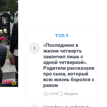
ТОП 5
«Последнюю в
1
жизни четверть
закончил лишь с
одной четверкой».
Родители рассказали
про сына, который
всю жизнь боролся с
раком
3 513
Обсудить