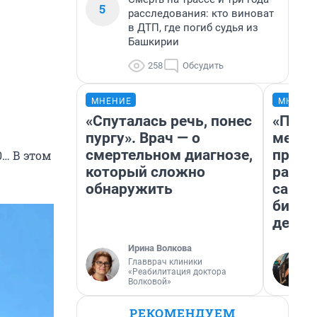
5
расследования: кто виноват
в ДТП, где погиб судья из
Башкирии
258
Обсудить
МНЕНИЕ
МНЕНИ
«Спуталась речь, понес
«Поку
пургу». Врач — о
мешке
смертельном диагнозе,
предп
0… В этом
который сложно
расска
обнаружить
самом
бизне
дешев
Ирина Волкова
Главврач клиники
«Реабилитация доктора
Волковой»
РЕКОМЕНДУЕМ