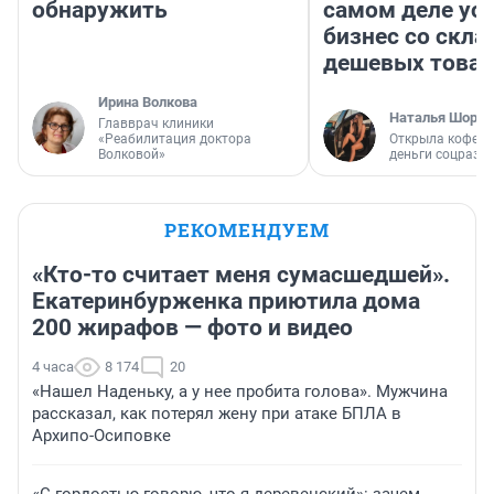
обнаружить
самом деле ус
бизнес со скл
дешевых това
Ирина Волкова
Наталья Шорох
Главврач клиники
«Реабилитация доктора
Открыла кофейн
Волковой»
деньги соцразв
РЕКОМЕНДУЕМ
«Кто-то считает меня сумасшедшей».
Екатеринбурженка приютила дома
200 жирафов — фото и видео
4 часа
8 174
20
«Нашел Наденьку, а у нее пробита голова». Мужчина
рассказал, как потерял жену при атаке БПЛА в
Архипо-Осиповке