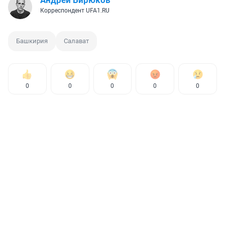
Андрей Бирюков
Корреспондент UFA1.RU
Башкирия
Салават
0
0
0
0
0