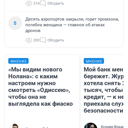
214
Обсудить
Десять аэропортов закрыли, горит промзона,
5
погибла женщина — главное об атаках
дронов
203
Обсудить
МНЕНИЕ
МНЕНИЕ
«Мы видим нового
Мой банк меня
Нолана»: с каким
бережет. Журн
настроем нужно
хотела снять 2
смотреть «Одиссею»,
тысяч, чтобы п
чтобы она не
кредит, — к не
выглядела как фиаско
приехала служ
безопасности
Ксения Владим