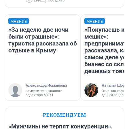
299
Обсудить
МНЕНИЕ
МНЕНИЕ
«За неделю две ночи
«Покупаешь ко
были страшные»:
мешке»:
туристка рассказала об
предпринимат
отдыхе в Крыму
рассказала, как
самом деле ус
бизнес со скл
дешевых това
Александра Исмайлова
Наталья Шорох
заместитель главного
Открыла кофейн
редактора 63.RU
деньги соцразв
РЕКОМЕНДУЕМ
«Мужчины не терпят конкуренции».