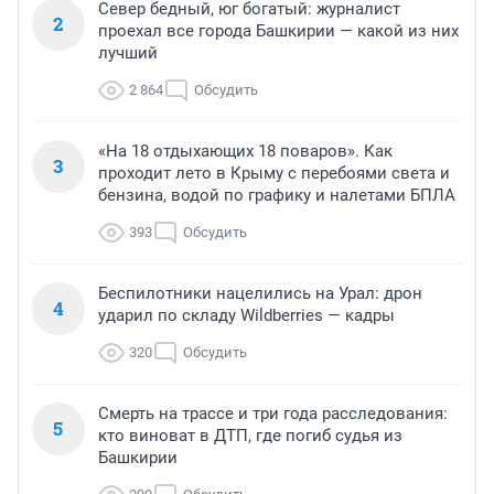
Север бедный, юг богатый: журналист
2
проехал все города Башкирии — какой из них
лучший
2 864
Обсудить
«На 18 отдыхающих 18 поваров». Как
3
проходит лето в Крыму с перебоями света и
бензина, водой по графику и налетами БПЛА
393
Обсудить
Беспилотники нацелились на Урал: дрон
4
ударил по складу Wildberries — кадры
320
Обсудить
Смерть на трассе и три года расследования:
5
кто виноват в ДТП, где погиб судья из
Башкирии