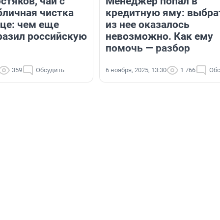
стяков, чай с
Менеджер попал в
бличная чистка
кредитную яму: выбра
ице: чем еще
из нее оказалось
разил российскую
невозможно. Как ему
помочь — разбор
359
Обсудить
6 ноября, 2025, 13:30
1 766
Обс