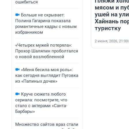
Пляжи холо
ошибиться
мясом и пу
ушей на ул
Больше не скрывает:
Хайнань по
Полина Гагарина показала
романтичные кадры с новым
туристку
избранником
2 июня, 2026, 21:00
«Четырех мужей потеряла»:
Прохор Шаляпин проболтался
о новой возлюбленной
«Меня бесила моя роль»:
как сегодня выглядит Пуговка
из «Папиных дочек»
Круче сюжета любого
сериала: посмотрите, что
стало с актерами «Санта-
Барбары»
Множество сайтов враз стали