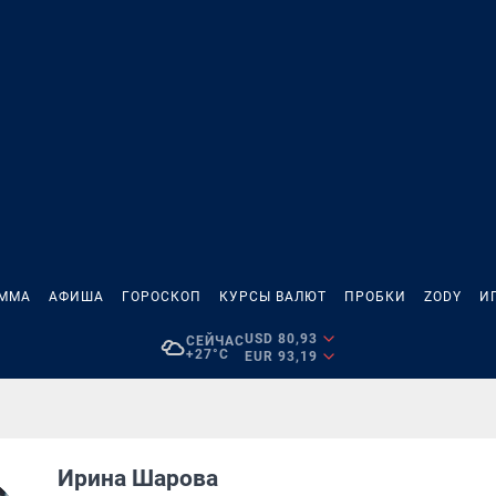
АММА
АФИША
ГОРОСКОП
КУРСЫ ВАЛЮТ
ПРОБКИ
ZODY
И
USD 80,93
СЕЙЧАС
+27°C
EUR 93,19
Ирина Шарова