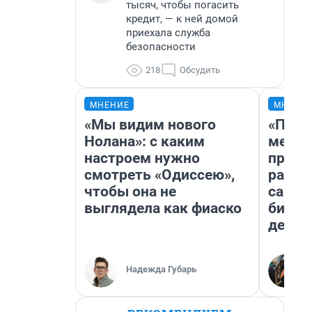
тысяч, чтобы погасить
кредит, — к ней домой
приехала служба
безопасности
218
Обсудить
МНЕНИЕ
МНЕНИ
«Мы видим нового
«Поку
Нолана»: с каким
мешке
настроем нужно
предп
смотреть «Одиссею»,
расска
чтобы она не
самом
выглядела как фиаско
бизне
дешев
Надежда Губарь