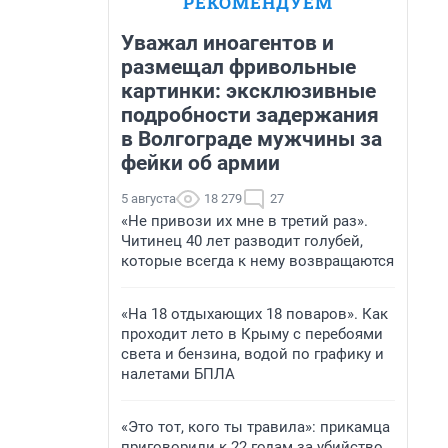
РЕКОМЕНДУЕМ
Уважал иноагентов и
размещал фривольные
картинки: эксклюзивные
подробности задержания
в Волгограде мужчины за
фейки об армии
5 августа
18 279
27
«Не привози их мне в третий раз».
Читинец 40 лет разводит голубей,
которые всегда к нему возвращаются
«На 18 отдыхающих 18 поваров». Как
проходит лето в Крыму с перебоями
света и бензина, водой по графику и
налетами БПЛА
«Это тот, кого ты травила»: прикамца
приговорили к 22 годам за убийство