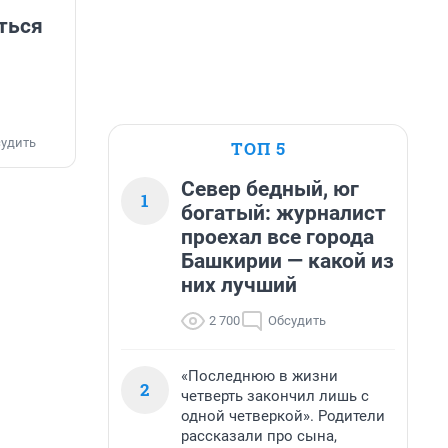
ться
удить
ТОП 5
Север бедный, юг
1
богатый: журналист
проехал все города
Башкирии — какой из
них лучший
2 700
Обсудить
«Последнюю в жизни
2
четверть закончил лишь с
одной четверкой». Родители
рассказали про сына,