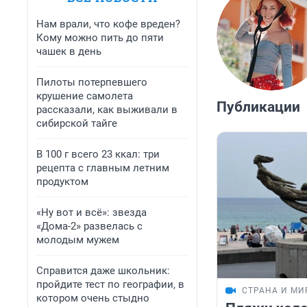
Нам врали, что кофе вреден?
Кому можно пить до пяти
чашек в день
Пилоты потерпевшего
крушение самолета
Публикации
рассказали, как выживали в
сибирской тайге
В 100 г всего 23 ккал: три
рецепта с главным летним
продуктом
«Ну вот и всё»: звезда
«Дома-2» развелась с
молодым мужем
Справится даже школьник:
пройдите тест по географии, в
СТРАНА И МИ
котором очень стыдно