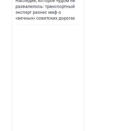
Наследие, которое чудом не
развалилось: транспортный
эксперт разнес миф о
«вечных» советских дорогах