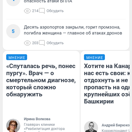
опасность атаки БПЛА
214
Обсудить
Десять аэропортов закрыли, горит промзона,
5
погибла женщина — главное об атаках дронов
203
Обсудить
МНЕНИЕ
МНЕНИЕ
«Спуталась речь, понес
Хотите на Кана
пургу». Врач — о
нас есть свои: к
смертельном диагнозе,
отдохнуть и не
который сложно
пропасть на од
обнаружить
крупнейших озё
Башкирии
Ирина Волкова
Главврач клиники
Андрей Бирюков
«Реабилитация доктора
Корреспондент U