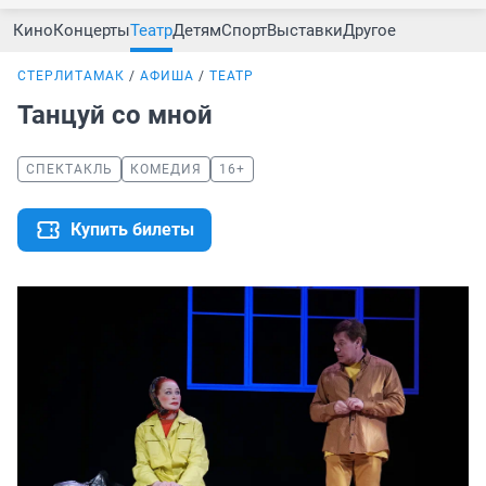
Кино
Концерты
Театр
Детям
Спорт
Выставки
Другое
СТЕРЛИТАМАК
АФИША
ТЕАТР
Танцуй со мной
СПЕКТАКЛЬ
КОМЕДИЯ
16+
Купить билеты