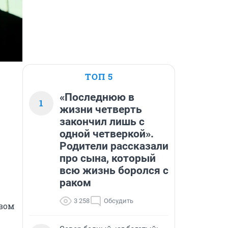
ТОП 5
«Последнюю в
1
жизни четверть
закончил лишь с
одной четверкой».
Родители рассказали
про сына, который
всю жизнь боролся с
раком
3 258
Обсудить
вом 