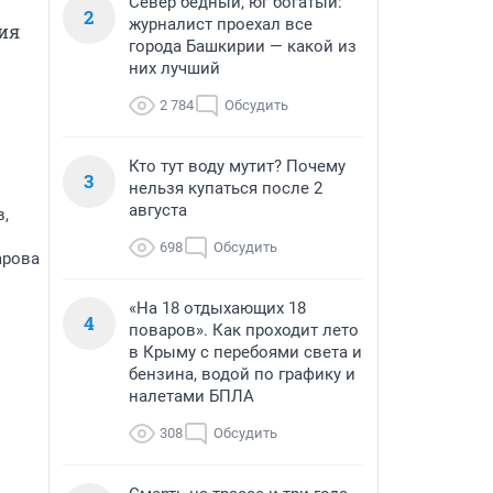
Север бедный, юг богатый:
2
журналист проехал все
ия 
города Башкирии — какой из
них лучший
2 784
Обсудить
Кто тут воду мутит? Почему
3
нельзя купаться после 2
августа
в,
698
Обсудить
арова
«На 18 отдыхающих 18
4
поваров». Как проходит лето
в Крыму с перебоями света и
бензина, водой по графику и
налетами БПЛА
308
Обсудить