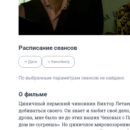
Расписание сеансов
Дата
Кинотеатр
По выбранным параметрам сеансов не найдено
О фильме
Циничный пермский чиновник Виктор Летаев 
добиваться своего. Он знает и любит своё дело,
дрова, мне было не до этих ваших Чеховых с П
дом не согреешь». Но циничное мировоззрение