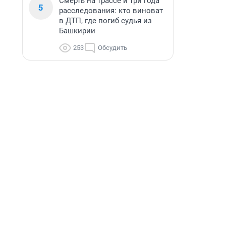
Смерть на трассе и три года
5
расследования: кто виноват
в ДТП, где погиб судья из
Башкирии
253
Обсудить