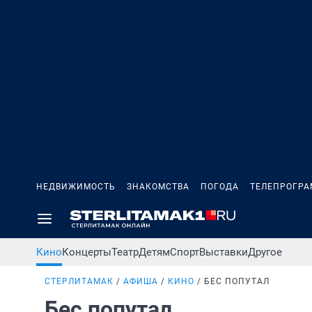
НЕДВИЖИМОСТЬ
ЗНАКОМСТВА
ПОГОДА
ТЕЛЕПРОГР
Кино
Концерты
Театр
Детям
Спорт
Выставки
Другое
СТЕРЛИТАМАК
АФИША
КИНО
БЕС ПОПУТАЛ
Бес попутал