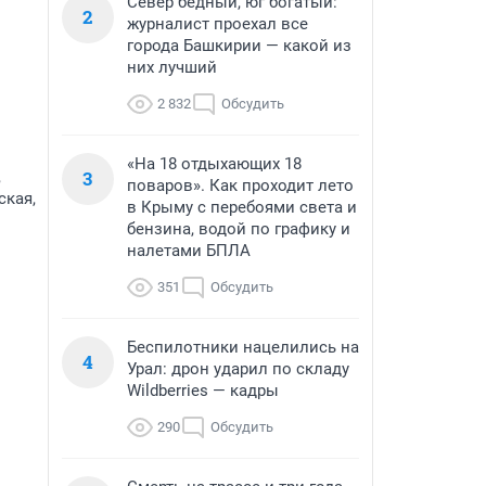
Север бедный, юг богатый:
2
журналист проехал все
города Башкирии — какой из
них лучший
2 832
Обсудить
«На 18 отдыхающих 18
3
,
поваров». Как проходит лето
ская,
в Крыму с перебоями света и
бензина, водой по графику и
налетами БПЛА
351
Обсудить
Беспилотники нацелились на
4
Урал: дрон ударил по складу
Wildberries — кадры
290
Обсудить