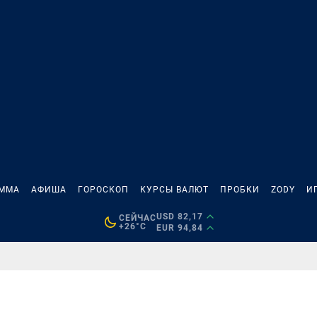
АММА
АФИША
ГОРОСКОП
КУРСЫ ВАЛЮТ
ПРОБКИ
ZODY
И
USD 82,17
СЕЙЧАС
+26°C
EUR 94,84